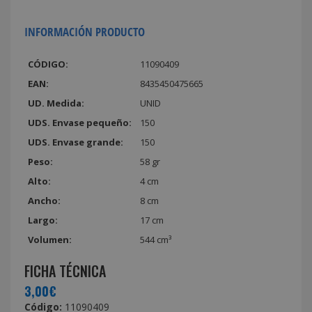
INFORMACIÓN PRODUCTO
CÓDIGO:
11090409
EAN:
8435450475665
UD. Medida:
UNID
UDS. Envase pequeño:
150
UDS. Envase grande:
150
Peso:
58 gr
Alto:
4 cm
Ancho:
8 cm
Largo:
17 cm
Volumen:
544 cm³
FICHA TÉCNICA
3,00€
Código:
11090409