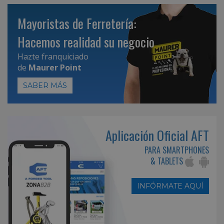
Mayoristas de Ferretería:
Hacemos realidad su negocio
Hazte franquiciado
de
Maurer Point
SABER MÁS
Aplicación Oficial AFT
PARA SMARTPHONES
& TABLETS
INFÓRMATE AQUÍ