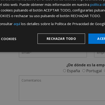
el sitio web. Puede obtener más información en nuestra
política 
REGÍSTRATE PARA HACERTE 
s cookies pulsando el botón
ACEPTAR TODO
, configurarlas pulsa
OKIES
o rechazar su uso pulsando el botón
RECHAZAR TODO
.
Desde
aquí
podrá ver todas las ventaj
onsultar
aquí
los detalles sobre la Política de Privacidad de Googl
Rellene este formulario y nos pondremos en contacto c
 COOKIES
RECHAZAR TODO
ACE
¿De dónde es la emp
España
Portugal