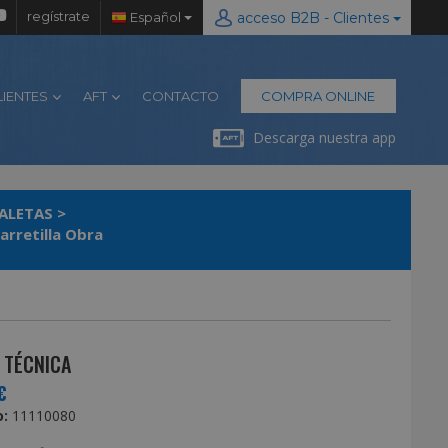
regístrate
Español
acceso B2B - Clientes
LIENTES
AFT
CONTACTO
COMPRA ONLINE
Descarga nuestra app
PALETAS
>
arretilla Obra
 TÉCNICA
€
:
11110080