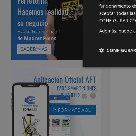
Ferretería:
funcionamiento d
Hacemos realidad
aceptar todas la
su negocio
CONFIGURAR CO
Además, puede c
Hazte franquiciado
de
Maurer Point
SABER MÁS
CONFIGURAR
Aplicación Oficial AFT
PARA SMARTPHONES
& TABLETS
INFÓRMATE AQUÍ