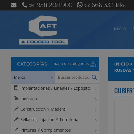
958 208 900
666 333 184
(34)
(34)
INICIO
mapa de categorías
INICIO
>
CATEGORÍAS
RUEDAS 
Implantaciones / Lineales / Expositores / Mostradores
CUBIER
Industria
Construccion Y Madera
Sellantes -fijacion Y Tornilleria
Pinturas Y Complementos