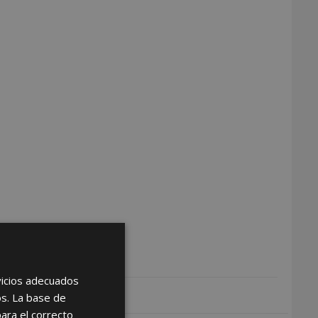
rvicios adecuados
os. La base de
para el correcto