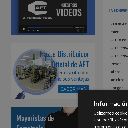
INFORMA
CÓDIGO:
EAN:
UD. Medi
UDS. Env
Hazte Distribuidor
UDS. Env
Oficial de AFT
Peso:
Alto:
Ser distribuidor
tiene sus ventajas
Ancho:
Largo:
SABER MÁS
Volumen
Información
Utilizamos cookie
Mayoristas de
a su perfil, así 
tratamiento es el