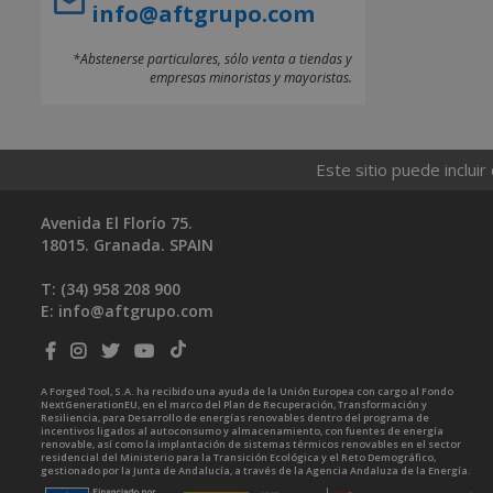
info@aftgrupo.com
*Abstenerse particulares, sólo venta a tiendas y
empresas minoristas y mayoristas.
Este sitio puede incluir
Avenida El Florío 75.
18015. Granada. SPAIN
T: (34)
958 208 900
E:
info@aftgrupo.com
A Forged Tool, S.A. ha recibido una ayuda de la Unión Europea con cargo al Fondo
NextGenerationEU, en el marco del Plan de Recuperación, Transformación y
Resiliencia, para Desarrollo de energías renovables dentro del programa de
incentivos ligados al autoconsumo y almacenamiento, con fuentes de energía
renovable, así como la implantación de sistemas térmicos renovables en el sector
residencial del Ministerio para la Transición Ecológica y el Reto Demográfico,
gestionado por la Junta de Andalucía, a través de la Agencia Andaluza de la Energía.