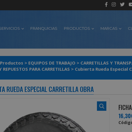
SERVICIOS
FRANQUICIAS
PRODUCTOS
MARCAS
C
Productos
>
EQUIPOS DE TRABAJO
>
CARRETILLAS Y TRANS
Y REPUESTOS PARA CARRETILLAS
>
Cubierta Rueda Especial C
TA RUEDA ESPECIAL CARRETILLA OBRA
FICHA
16,30
Código