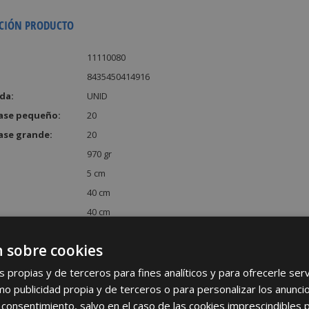
CIÓN PRODUCTO
11110080
8435450414916
da:
UNID
ase pequeño:
20
ase grande:
20
970 gr
5 cm
40 cm
40 cm
:
8000 cm³
 sobre cookies
s propias y de terceros para fines analíticos y para ofrecerle se
como publicidad propia y de terceros o para personalizar los anunci
 consentimiento, salvo en el caso de las cookies imprescindibles 