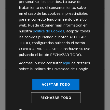
personalizar los anuncios. La base de
tratamiento es el consentimiento, salvo
en el caso de las cookies imprescindibles
para el correcto funcionamiento del sitio
web. Puede obtener más información en
nuestra
política de Cookies
, aceptar todas
¿De dónde es la empresa?
las cookies pulsando el botón
ACEPTAR
España
Portugal
Otros
TODO
, configurarlas pulsando el botón
CONFIGURAR COOKIES
o rechazar su uso
pulsando el botón
RECHAZAR TODO
.
Además, puede consultar
aquí
los detalles
sobre la Política de Privacidad de Google.
He leído y acepto la
Política de Privacidad
ACEPTAR TODO
RECHAZAR TODO