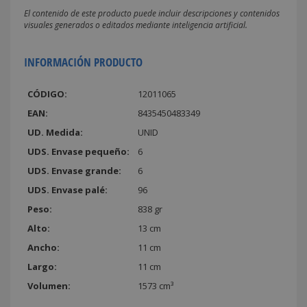
El contenido de este producto puede incluir descripciones y contenidos
visuales generados o editados mediante inteligencia artificial.
INFORMACIÓN PRODUCTO
CÓDIGO:
12011065
EAN:
8435450483349
UD. Medida:
UNID
UDS. Envase pequeño:
6
UDS. Envase grande:
6
UDS. Envase palé:
96
Peso:
838 gr
Alto:
13 cm
Ancho:
11 cm
Largo:
11 cm
Volumen:
1573 cm³