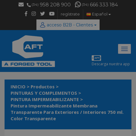
958 208 900
666 333 184
(34)
(34)
regístrate
Español
acceso B2B - Clientes
Desp
naveg
Descarga nuestra app
INICIO
>
Productos
>
PINTURAS Y COMPLEMENTOS
>
PINTURA IMPERMEABILIZANTE
>
Pintura Impermeabilizante Membrana
Transparente Para Exteriores / Interiores 750 ml.
Color Transparente