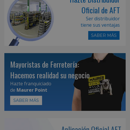
Oficial de AFT
Ser distribuidor
tiene sus ventajas
SABER MÁS
Mayoristas de Ferretería:
Hacemos realidad su negocio
Hazte franquiciado
de
Maurer Point
SABER MÁS
Aplicación Oficial AFT