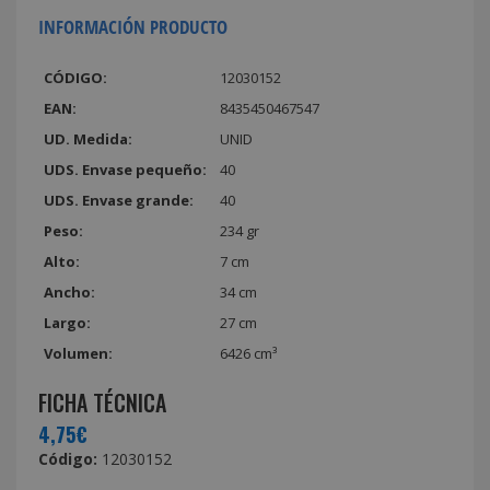
INFORMACIÓN PRODUCTO
CÓDIGO:
12030152
EAN:
8435450467547
UD. Medida:
UNID
UDS. Envase pequeño:
40
UDS. Envase grande:
40
Peso:
234 gr
Alto:
7 cm
Ancho:
34 cm
Largo:
27 cm
Volumen:
6426 cm³
FICHA TÉCNICA
4,75€
Código:
12030152