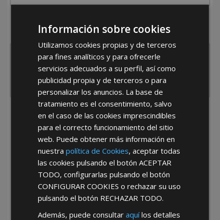
¿De dónde es la empresa?
Información sobre cookies
España
Portugal
Otros
Utilizamos cookies propias y de terceros
para fines analíticos y para ofrecerle
servicios adecuados a su perfil, así como
publicidad propia y de terceros o para
personalizar los anuncios. La base de
tratamiento es el consentimiento, salvo
en el caso de las cookies imprescindibles
He leído y acepto la
Política de Privacidad
para el correcto funcionamiento del sitio
web. Puede obtener más información en
nuestra
política de Cookies
, aceptar todas
las cookies pulsando el botón
ACEPTAR
TODO
, configurarlas pulsando el botón
CONFIGURAR COOKIES
o rechazar su uso
pulsando el botón
RECHAZAR TODO
.
*Abstenerse particulares, sólo venta a tiendas y empresas minoristas y
mayoristas.
Además, puede consultar
aquí
los detalles