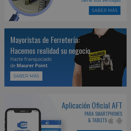
SABER MÁS
Mayoristas de Ferretería:
Hacemos realidad su negocio
Hazte franquiciado
de
Maurer Point
SABER MÁS
Aplicación Oficial AFT
PARA SMARTPHONES
& TABLETS