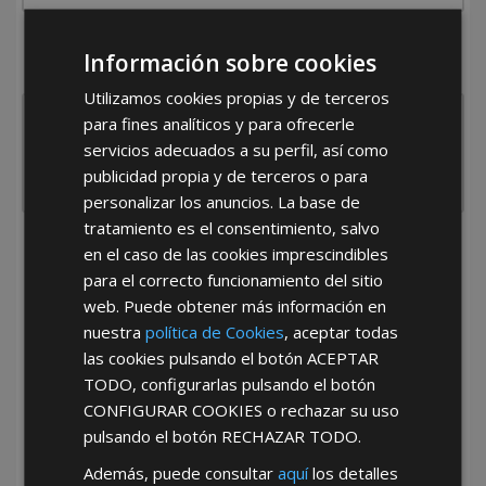
¿De dónde es la empresa?
Información sobre cookies
España
Portugal
Otros
Utilizamos cookies propias y de terceros
para fines analíticos y para ofrecerle
servicios adecuados a su perfil, así como
publicidad propia y de terceros o para
personalizar los anuncios. La base de
tratamiento es el consentimiento, salvo
He leído y acepto la
Política de Privacidad
en el caso de las cookies imprescindibles
para el correcto funcionamiento del sitio
web. Puede obtener más información en
nuestra
política de Cookies
, aceptar todas
las cookies pulsando el botón
ACEPTAR
TODO
, configurarlas pulsando el botón
CONFIGURAR COOKIES
o rechazar su uso
pulsando el botón
RECHAZAR TODO
.
*Abstenerse particulares, sólo venta a tiendas y empresas minoristas y
mayoristas.
Además, puede consultar
aquí
los detalles