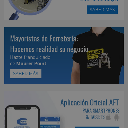
SABER MÁS
Mayoristas de Ferretería:
Hacemos realidad su negocio
Hazte franquiciado
de
Maurer Point
SABER MÁS
Aplicación Oficial AFT
PARA SMARTPHONES
& TABLETS