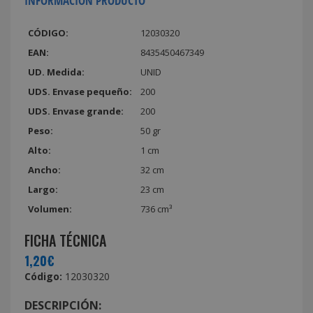
INFORMACIÓN PRODUCTO
CÓDIGO:
12030320
EAN:
8435450467349
UD. Medida:
UNID
UDS. Envase pequeño:
200
UDS. Envase grande:
200
Peso:
50 gr
Alto:
1 cm
Ancho:
32 cm
Largo:
23 cm
Volumen:
736 cm³
FICHA TÉCNICA
1,20€
Código:
12030320
DESCRIPCIÓN: