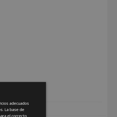
rvicios adecuados
os. La base de
para el correcto