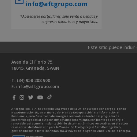
info@aftgrupo.com
*Abstenerse particulares, sólo venta a tiendas y
empresas minoristas y mayoristas.
Este sitio puede incluir
Avenida El Florío 75.
18015. Granada. SPAIN
T: (34)
958 208 900
E:
info@aftgrupo.com
A Forged Tool, S.A. ha recibido una ayuda de la Unión Europea con cargo al Fondo
NextGenerationEU, en el marco del Plan de Recuperación, Transformación y
Resiliencia, para Desarrollo de energías renovables dentro del programa de
incentivos ligados al autoconsumo y almacenamiento, con fuentes de energía
renovable, así como la implantación de sistemas térmicos renovables en el sector
residencial del Ministerio para la Transición Ecológica y el Reto Demográfico,
gestionado por la Junta de Andalucía, a través de la Agencia Andaluza de la Energía.