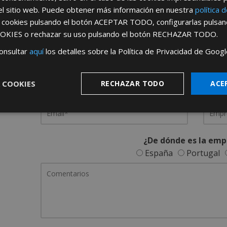
el sitio web. Puede obtener más información en nuestra
política 
REGÍSTRATE PARA HACERTE 
s cookies pulsando el botón
ACEPTAR TODO
, configurarlas pulsa
OKIES
o rechazar su uso pulsando el botón
RECHAZAR TODO
.
Desde
aquí
podrá ver todas las ventaj
onsultar
aquí
los detalles sobre la Política de Privacidad de Googl
Rellene este formulario y nos pondremos en contacto c
 COOKIES
RECHAZAR TODO
ACE
¿De dónde es la emp
España
Portugal