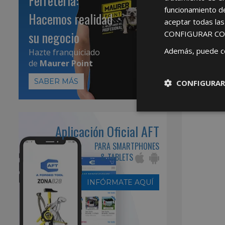
Ferretería:
funcionamiento d
Hacemos realidad
aceptar todas la
su negocio
CONFIGURAR CO
Además, puede c
Hazte franquiciado
de
Maurer Point
SABER MÁS
CONFIGURAR
Aplicación Oficial AFT
PARA SMARTPHONES
& TABLETS
INFÓRMATE AQUÍ