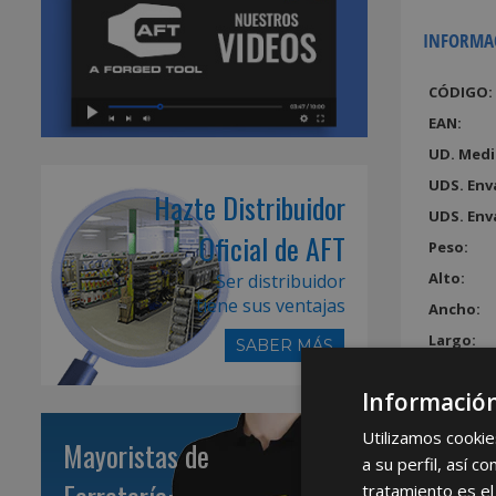
INFORMA
CÓDIGO:
EAN:
UD. Medi
UDS. Env
Hazte Distribuidor
UDS. Env
Oficial de AFT
Peso:
Alto:
Ser distribuidor
tiene sus ventajas
Ancho:
Largo:
SABER MÁS
Volumen
Información
Utilizamos cookie
Mayoristas de
a su perfil, así 
tratamiento es el