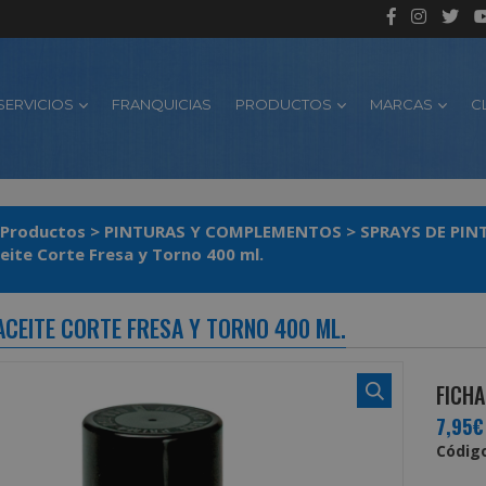
SERVICIOS
FRANQUICIAS
PRODUCTOS
MARCAS
C
Productos
>
PINTURAS Y COMPLEMENTOS
>
SPRAYS DE PIN
Spray Aceite Corte Fresa y Torno 400 ml.
ACEITE CORTE FRESA Y TORNO 400 ML.
FICHA
7,95€
Código