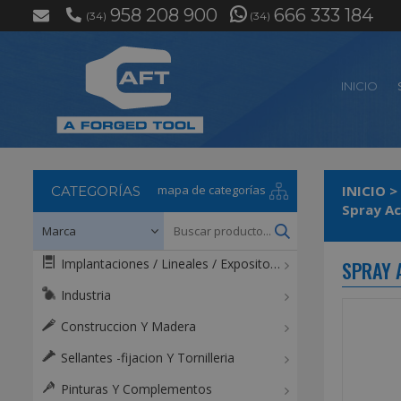
958 208 900
666 333 184
(34)
(34)
INICIO
mapa de categorías
INICIO
>
CATEGORÍAS
Implantaciones / Lineales / Expositores / Mostradores
SPRAY 
Industria
Construccion Y Madera
Sellantes -fijacion Y Tornilleria
Pinturas Y Complementos