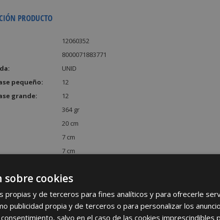
CIÓN PRODUCTO
12060352
8000071883771
da:
UNID
ase pequeño:
12
ase grande:
12
364 gr
20 cm
7 cm
7 cm
:
980 cm³
 sobre cookies
s propias y de terceros para fines analíticos y para ofrecerle se
como publicidad propia y de terceros o para personalizar los anunci
 consentimiento, salvo en el caso de las cookies imprescindibles 