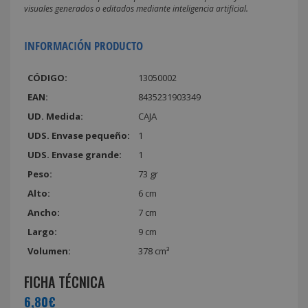
visuales generados o editados mediante inteligencia artificial.
INFORMACIÓN PRODUCTO
CÓDIGO:
13050002
EAN:
8435231903349
UD. Medida:
CAJA
UDS. Envase pequeño:
1
UDS. Envase grande:
1
Peso:
73 gr
Alto:
6 cm
Ancho:
7 cm
Largo:
9 cm
Volumen:
378 cm³
FICHA TÉCNICA
6,80€