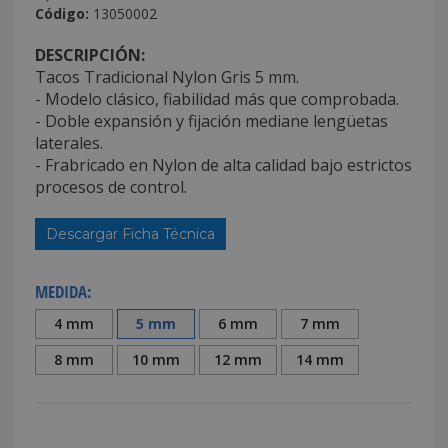
Código:
13050002
DESCRIPCIÓN:
Tacos Tradicional Nylon Gris 5 mm.
- Modelo clásico, fiabilidad más que comprobada.
- Doble expansión y fijación mediane lengüetas
laterales.
- Frabricado en Nylon de alta calidad bajo estrictos
procesos de control.
Descargar Ficha Técnica
MEDIDA:
4 mm
5 mm
6 mm
7 mm
8 mm
10 mm
12 mm
14 mm