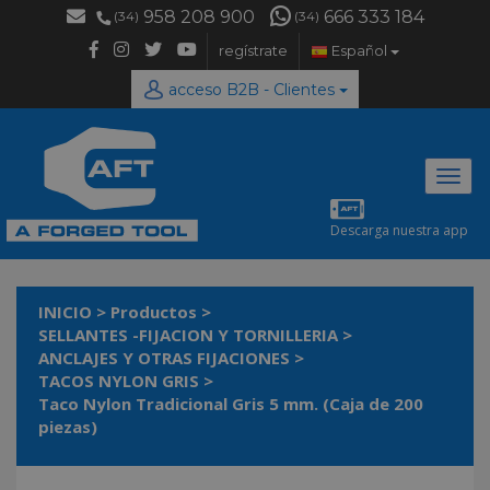
958 208 900
666 333 184
(34)
(34)
regístrate
Español
acceso B2B - Clientes
Desp
naveg
Descarga nuestra app
INICIO
>
Productos
>
SELLANTES -FIJACION Y TORNILLERIA
>
ANCLAJES Y OTRAS FIJACIONES
>
TACOS NYLON GRIS
>
Taco Nylon Tradicional Gris 5 mm. (Caja de 200
piezas)