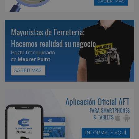
SABER MÁS
Mayoristas de Ferretería:
Hacemos realidad su negocio
Hazte franquiciado
de
Maurer Point
SABER MÁS
Aplicación Oficial AFT
PARA SMARTPHONES
& TABLETS
INFÓRMATE AQUÍ