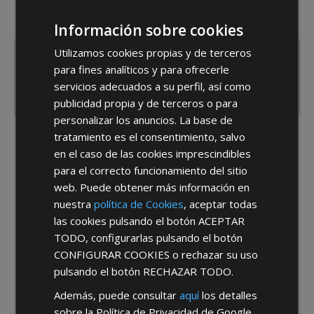
¿De dónde es la empresa?
España
Portugal
Otros
Información sobre cookies
Utilizamos cookies propias y de terceros
para fines analíticos y para ofrecerle
servicios adecuados a su perfil, así como
publicidad propia y de terceros o para
personalizar los anuncios. La base de
tratamiento es el consentimiento, salvo
He leído y acepto la
Política de Privacidad
en el caso de las cookies imprescindibles
para el correcto funcionamiento del sitio
web. Puede obtener más información en
nuestra
política de Cookies
, aceptar todas
las cookies pulsando el botón
ACEPTAR
TODO
, configurarlas pulsando el botón
CONFIGURAR COOKIES
o rechazar su uso
*Abstenerse particulares, sólo venta a tiendas y empresas minoristas y
pulsando el botón
RECHAZAR TODO
.
mayoristas.
Además, puede consultar
aquí
los detalles
sobre la Política de Privacidad de Google.