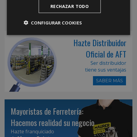
RECHAZAR TODO
CONFIGURAR COOKIES
Hazte Distribuidor
Oficial de AFT
Ser distribuidor
tiene sus ventajas
SABER MÁS
Mayoristas de Ferretería:
Hacemos realidad su negocio
Hazte franquiciado