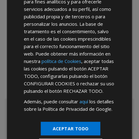
para fines analíticos y para ofrecerle
He leído y acepto la
Política de Privacidad
servicios adecuados a su perfil, así como
publicidad propia y de terceros o para
personalizar los anuncios. La base de
tratamiento es el consentimiento, salvo
en el caso de las cookies imprescindibles
para el correcto funcionamiento del sitio
web. Puede obtener más información en
*Abstenerse particulares, sólo venta a tiendas y empresas minoristas y
nuestra
política de Cookies
, aceptar todas
mayoristas.
las cookies pulsando el botón
ACEPTAR
TODO
, configurarlas pulsando el botón
CONFIGURAR COOKIES
o rechazar su uso
pulsando el botón
RECHAZAR TODO
.
Además, puede consultar
aquí
los detalles
sobre la Política de Privacidad de Google.
ACEPTAR TODO