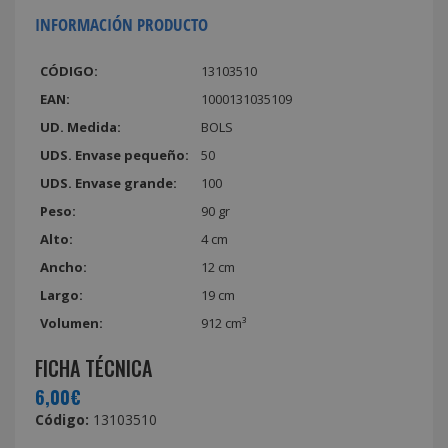
INFORMACIÓN PRODUCTO
CÓDIGO:
13103510
EAN:
1000131035109
UD. Medida:
BOLS
UDS. Envase pequeño:
50
UDS. Envase grande:
100
Peso:
90 gr
Alto:
4 cm
Ancho:
12 cm
Largo:
19 cm
Volumen:
912 cm³
FICHA TÉCNICA
6,00€
Código:
13103510