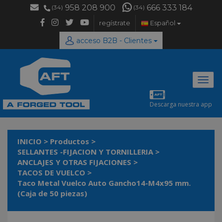
958 208 900
666 333 184
(34)
(34)
regístrate
Español
acceso B2B - Clientes
Desp
naveg
Descarga nuestra app
INICIO
>
Productos
>
SELLANTES -FIJACION Y TORNILLERIA
>
ANCLAJES Y OTRAS FIJACIONES
>
TACOS DE VUELCO
>
Taco Metal Vuelco Auto Gancho14-M4x95 mm.
(Caja de 50 piezas)