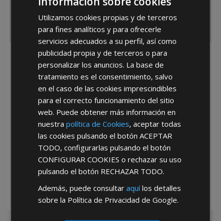
Información sobre cookies
Utilizamos cookies propias y de terceros
para fines analíticos y para ofrecerle
servicios adecuados a su perfil, así como
publicidad propia y de terceros o para
He leído y acepto la
Política de Privacidad
personalizar los anuncios. La base de
tratamiento es el consentimiento, salvo
en el caso de las cookies imprescindibles
para el correcto funcionamiento del sitio
web. Puede obtener más información en
nuestra
política de Cookies
, aceptar todas
las cookies pulsando el botón
ACEPTAR
*Abstenerse particulares, sólo venta a tiendas y empresas minoristas y
TODO
, configurarlas pulsando el botón
mayoristas.
CONFIGURAR COOKIES
o rechazar su uso
pulsando el botón
RECHAZAR TODO
.
Además, puede consultar
aquí
los detalles
sobre la Política de Privacidad de Google.