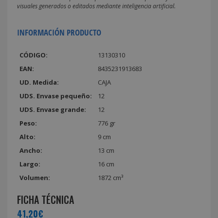
visuales generados o editados mediante inteligencia artificial.
INFORMACIÓN PRODUCTO
CÓDIGO:
13130310
EAN:
8435231913683
UD. Medida:
CAJA
UDS. Envase pequeño:
12
UDS. Envase grande:
12
Peso:
776 gr
Alto:
9 cm
Ancho:
13 cm
Largo:
16 cm
Volumen:
1872 cm³
FICHA TÉCNICA
41,20€