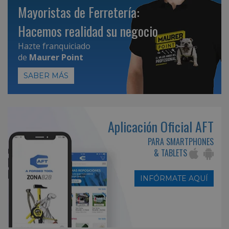
Mayoristas de Ferretería:
Hacemos realidad su negocio
Hazte franquiciado
de
Maurer Point
SABER MÁS
Aplicación Oficial AFT
PARA SMARTPHONES
& TABLETS
INFÓRMATE AQUÍ