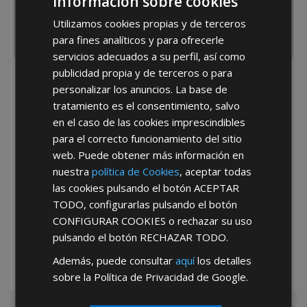
Información sobre cookies
Utilizamos cookies propias y de terceros
para fines analíticos y para ofrecerle
servicios adecuados a su perfil, así como
publicidad propia y de terceros o para
He leído y acepto la
Política de Privacidad
personalizar los anuncios. La base de
tratamiento es el consentimiento, salvo
en el caso de las cookies imprescindibles
para el correcto funcionamiento del sitio
web. Puede obtener más información en
nuestra
política de Cookies
, aceptar todas
las cookies pulsando el botón
ACEPTAR
*Abstenerse particulares, sólo venta a tiendas y empresas minoristas y
TODO
, configurarlas pulsando el botón
mayoristas.
CONFIGURAR COOKIES
o rechazar su uso
pulsando el botón
RECHAZAR TODO
.
Además, puede consultar
aquí
los detalles
sobre la Política de Privacidad de Google.