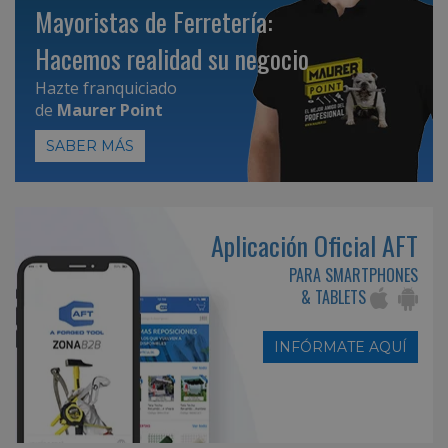
Mayoristas de Ferretería:
Hacemos realidad su negocio
Hazte franquiciado
de
Maurer Point
SABER MÁS
Aplicación Oficial AFT
PARA SMARTPHONES
& TABLETS
INFÓRMATE AQUÍ