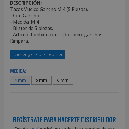
DESCRIPCIÓN:
Tacos Vuelco Gancho M 4 (5 Piezas).
- Con Gancho.
- Medida: M 4.
- Blister de 5 piezas.
- Artículo también conocido como: ganchos
lámpara.
Descargar Ficha Técnica
MEDIDA:
4 mm
5 mm
6 mm
REGÍSTRATE PARA HACERTE DISTRIBUIDOR
Desde
aquí
podrá ver todas las ventajas de ser