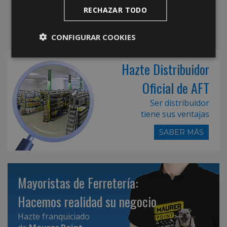
RECHAZAR TODO
CONFIGURAR COOKIES
Hazte Distribuidor
Oficial de AFT
Ser distribuidor
tiene sus ventajas
SABER MÁS
Mayoristas de Ferretería:
Hacemos realidad su negocio
Hazte franquiciado