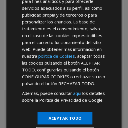
para fines analíticos y para ofrecerle
He leído y acepto la
Política de Privacidad
servicios adecuados a su perfil, así como
publicidad propia y de terceros o para
personalizar los anuncios. La base de
tratamiento es el consentimiento, salvo
en el caso de las cookies imprescindibles
para el correcto funcionamiento del sitio
web. Puede obtener más información en
*Abstenerse particulares, sólo venta a tiendas y empresas minoristas y
nuestra
política de Cookies
, aceptar todas
mayoristas.
las cookies pulsando el botón
ACEPTAR
TODO
, configurarlas pulsando el botón
CONFIGURAR COOKIES
o rechazar su uso
pulsando el botón
RECHAZAR TODO
.
Además, puede consultar
aquí
los detalles
sobre la Política de Privacidad de Google.
ACEPTAR TODO