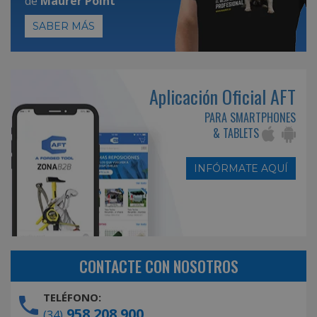
de
Maurer Point
SABER MÁS
Aplicación Oficial AFT
PARA SMARTPHONES
& TABLETS
INFÓRMATE AQUÍ
CONTACTE CON NOSOTROS
TELÉFONO:
958 208 900
(34)