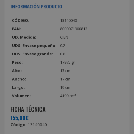
INFORMACIÓN PRODUCTO
CÓDIGO:
13140040
EAN:
8000071900812
UD. Medida:
CIEN
UDS. Envase pequeño:
0.2
UDS. Envase grande:
0.8
Peso:
17975 gr
Alto:
13 cm
Ancho:
17 cm
Largo:
19 cm
Volumen:
4199 cm³
FICHA TÉCNICA
155,00€
Código:
13140040