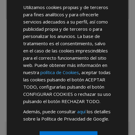
Utilizamos cookies propias y de terceros
para fines analíticos y para ofrecerle
servicios adecuados a su perfil, así como
publicidad propia y de terceros o para
He leído y acepto la
Política de Privacidad
personalizar los anuncios. La base de
tratamiento es el consentimiento, salvo
en el caso de las cookies imprescindibles
para el correcto funcionamiento del sitio
web. Puede obtener más información en
nuestra
política de Cookies
, aceptar todas
las cookies pulsando el botón
ACEPTAR
*Abstenerse particulares, sólo venta a tiendas y empresas minoristas y
mayoristas.
TODO
, configurarlas pulsando el botón
CONFIGURAR COOKIES
o rechazar su uso
pulsando el botón
RECHAZAR TODO
.
Además, puede consultar
aquí
los detalles
sobre la Política de Privacidad de Google.