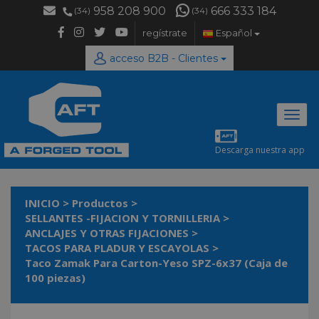
958 208 900
666 333 184
(34)
(34)
regístrate
Español
acceso B2B - Clientes
Desp
naveg
Descarga nuestra app
INICIO
>
Productos
>
SELLANTES -FIJACION Y TORNILLERIA
>
ANCLAJES Y OTRAS FIJACIONES
>
TACOS PARA PLADUR Y ESCAYOLAS
>
Taco Zamak Para Carton-Yeso SPZ-6x37 (Caja de
100 piezas)