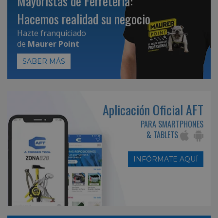
Mayoristas de Ferretería:
Hacemos realidad su negocio
Hazte franquiciado
de
Maurer Point
SABER MÁS
Aplicación Oficial AFT
PARA SMARTPHONES
& TABLETS
INFÓRMATE AQUÍ