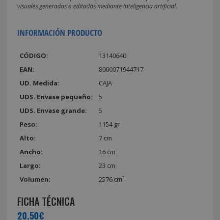
visuales generados o editados mediante inteligencia artificial.
INFORMACIÓN PRODUCTO
CÓDIGO:
13140640
EAN:
8000071944717
UD. Medida:
CAJA
UDS. Envase pequeño:
5
UDS. Envase grande:
5
Peso:
1154 gr
Alto:
7 cm
Ancho:
16 cm
Largo:
23 cm
Volumen:
2576 cm³
FICHA TÉCNICA
20,50€