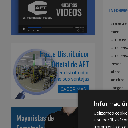
INFORMA
CÓDIGO:
EAN:
UD. Medi
UDS. Env
Hazte Distribuidor
UDS. Env
Oficial de AFT
Peso:
Alto:
Ser distribuidor
tiene sus ventajas
Ancho:
Largo:
SABER MÁS
Volumen
Información
Utilizamos cookie
Mayoristas de
a su perfil, así 
tratamiento es el