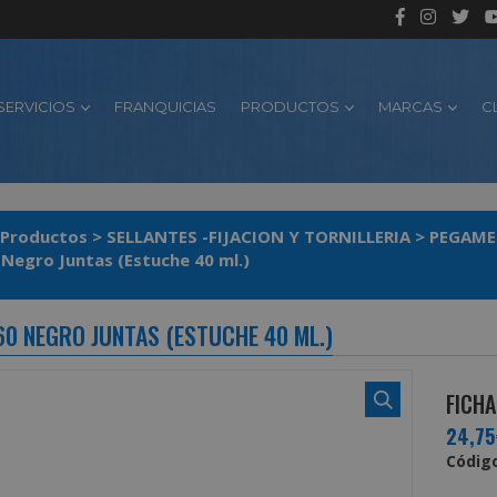
SERVICIOS
FRANQUICIAS
PRODUCTOS
MARCAS
C
Productos
>
SELLANTES -FIJACION Y TORNILLERIA
>
PEGAM
Nural 60 Negro Juntas (Estuche 40 ml.)
60 NEGRO JUNTAS (ESTUCHE 40 ML.)
FICHA
24,75
Código