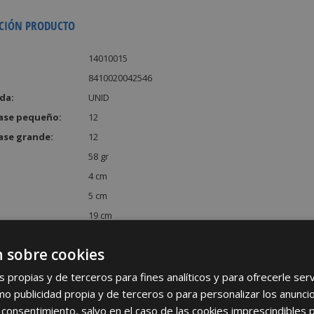
CIÓN PRODUCTO
14010015
8410020042546
da:
UNID
ase pequeño:
12
ase grande:
12
58 gr
4 cm
5 cm
19 cm
:
380 cm³
 sobre cookies
s propias y de terceros para fines analíticos y para ofrecerle se
como publicidad propia y de terceros o para personalizar los anunci
 consentimiento, salvo en el caso de las cookies imprescindibles 