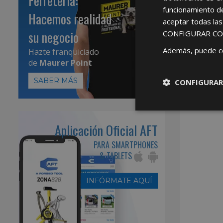
Ferretería:
funcionamiento d
Hacemos realidad
aceptar todas la
su negocio
CONFIGURAR CO
Además, puede c
Hazte franquiciado
de
Maurer Point
SABER MÁS
CONFIGURAR
Aplicación Oficial AFT
PARA SMARTPHONES
& TABLETS
INFÓRMATE AQUÍ