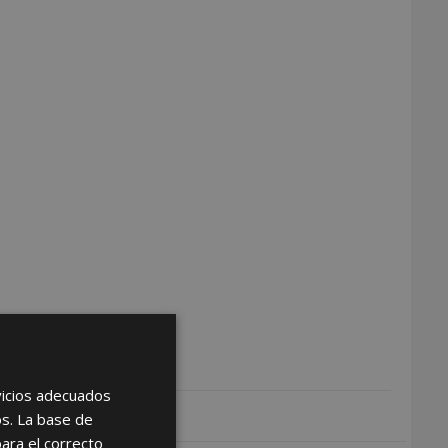
rvicios adecuados
os. La base de
para el correcto