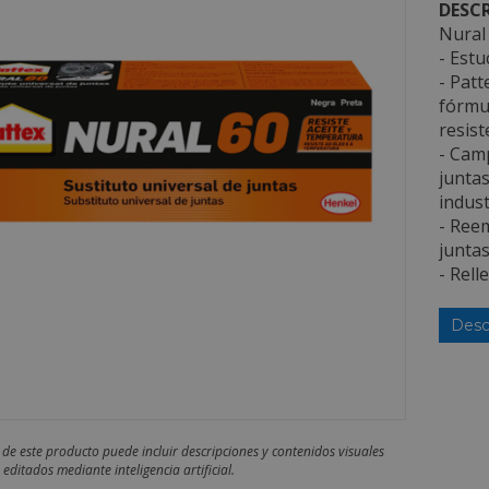
DESCR
Nural 
- Estu
- Patt
fórmul
resist
- Camp
junta
indust
- Reem
juntas
- Rell
Desc
 de este producto puede incluir descripciones y contenidos visuales
editados mediante inteligencia artificial.