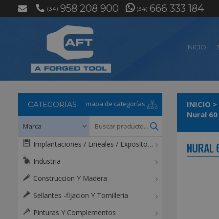
958 208 900
666 333 184
(34)
(34)
INICIO
mapa de categorías
INICIO
>
CATEGORÍAS
Implantaciones / Lineales / Expositores / Mostradores
NURAL 
Industria
Construccion Y Madera
Sellantes -fijacion Y Tornilleria
Pinturas Y Complementos