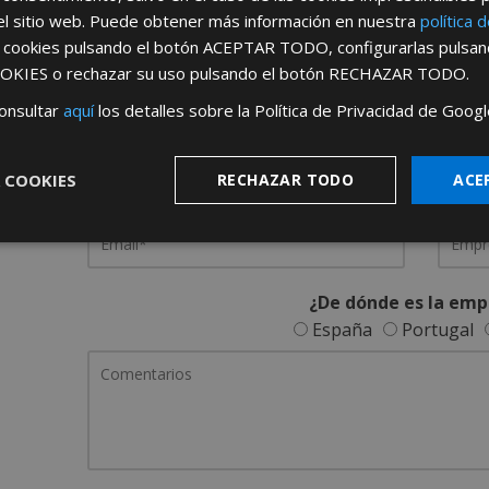
el sitio web. Puede obtener más información en nuestra
política 
REGÍSTRATE PARA HACERTE 
s cookies pulsando el botón
ACEPTAR TODO
, configurarlas pulsa
OKIES
o rechazar su uso pulsando el botón
RECHAZAR TODO
.
Desde
aquí
podrá ver todas las ventaj
onsultar
aquí
los detalles sobre la Política de Privacidad de Googl
Rellene este formulario y nos pondremos en contacto c
 COOKIES
RECHAZAR TODO
ACE
¿De dónde es la emp
España
Portugal