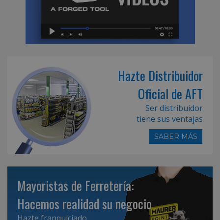
Hazte Distribuidor
Oficial de AFT
Ser distribuidor
tiene sus ventajas
SABER MÁS
Mayoristas de Ferretería:
Hacemos realidad su negocio
Hazte franquiciado