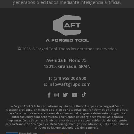
generados o editados mediante inteligencia artificial.
© 2026. A Forged Tool. Todos los derechos reservados
Avenida El Florío 75.
18015. Granada. SPAIN
T: (34)
958 208 900
E:
info@aftgrupo.com
A Forged Tool, S.A. ha recibido una ayuda de la Unión Europea con cargo al Fondo
NextGenerationEU, en el marco del Plan de Recuperación, Transformación y Resiliencia,
para Desarrollo de energías renovables dentro del programa de incentivos ligados al
autoconsumo y almacenamiento, con fuentes de energía renovable, así como la
implantación de sistemas térmicos renovables en el sector residencial del Ministerio
para la Transición Ecológica y el Reto Demográfico, gestionado por la Junta de Andalucía,
a través de la Agencia Andaluza de la Energía.