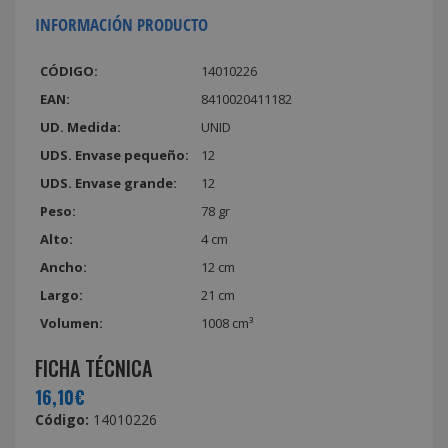
INFORMACIÓN PRODUCTO
CÓDIGO:
14010226
EAN:
8410020411182
UD. Medida:
UNID
UDS. Envase pequeño:
12
UDS. Envase grande:
12
Peso:
78 gr
Alto:
4 cm
Ancho:
12 cm
Largo:
21 cm
Volumen:
1008 cm³
FICHA TÉCNICA
16,10€
Código:
14010226