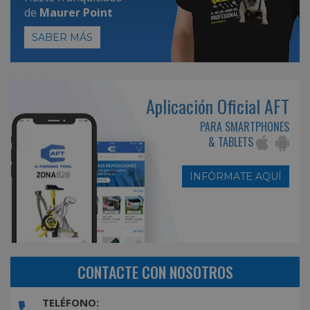
de
Maurer Point
SABER MÁS
Aplicación Oficial AFT
PARA SMARTPHONES
& TABLETS
INFÓRMATE AQUÍ
CONTACTE CON NOSOTROS
TELÉFONO: