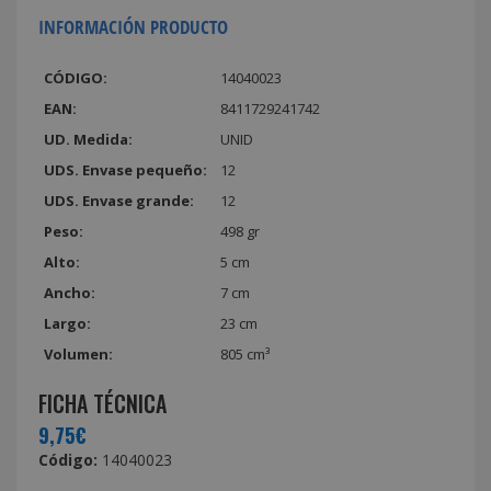
INFORMACIÓN PRODUCTO
CÓDIGO:
14040023
EAN:
8411729241742
UD. Medida:
UNID
UDS. Envase pequeño:
12
UDS. Envase grande:
12
Peso:
498 gr
Alto:
5 cm
Ancho:
7 cm
Largo:
23 cm
Volumen:
805 cm³
FICHA TÉCNICA
9,75€
Código:
14040023