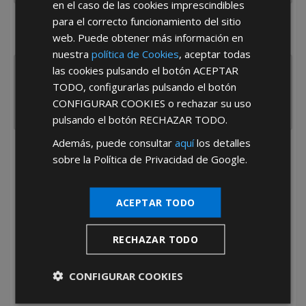
en el caso de las cookies imprescindibles
para el correcto funcionamiento del sitio
¿De dónde es la empresa?
web. Puede obtener más información en
España
Portugal
Otros
nuestra
política de Cookies
, aceptar todas
las cookies pulsando el botón
ACEPTAR
TODO
, configurarlas pulsando el botón
CONFIGURAR COOKIES
o rechazar su uso
pulsando el botón
RECHAZAR TODO
.
Además, puede consultar
aquí
los detalles
He leído y acepto la
Política de Privacidad
sobre la Política de Privacidad de Google.
ACEPTAR TODO
RECHAZAR TODO
*Abstenerse particulares, sólo venta a tiendas y empresas minoristas y
CONFIGURAR COOKIES
mayoristas.