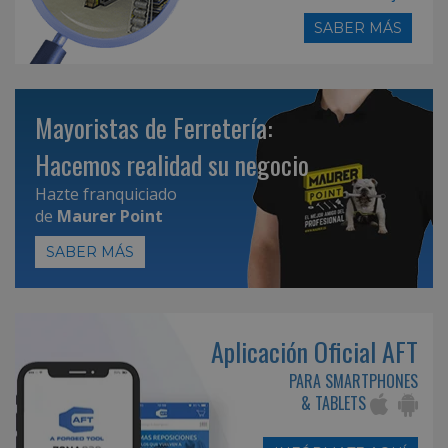
SABER MÁS
Mayoristas de Ferretería:
Hacemos realidad su negocio
Hazte franquiciado
de
Maurer Point
SABER MÁS
Aplicación Oficial AFT
PARA SMARTPHONES
& TABLETS