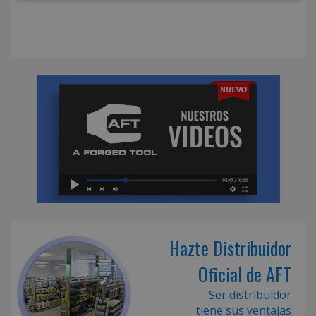
Hazte Distribuidor
Oficial de AFT
Ser distribuidor
tiene sus ventajas