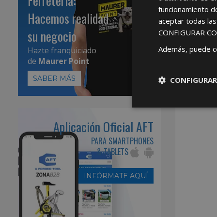
Ferretería:
funcionamiento d
Hacemos realidad
aceptar todas la
su negocio
CONFIGURAR CO
Además, puede c
Hazte franquiciado
de
Maurer Point
SABER MÁS
CONFIGURAR
Aplicación Oficial AFT
PARA SMARTPHONES
& TABLETS
INFÓRMATE AQUÍ