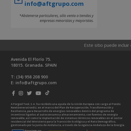
info@aftgrupo.com
*Abstenerse particulares, sólo venta a tiendas y
empresas minoristas y mayoristas.
Este sitio puede incluir
Avenida El Florío 75.
18015. Granada. SPAIN
T: (34)
958 208 900
E:
info@aftgrupo.com
A Forged Tool, S.A. ha recibido una ayuda de la Unión Europea con cargo al Fondo
NextGenerationEU, en el marco del Plan de Recuperación, Transformación y
Resiliencia, para Desarrollo de energías renovables dentro del programa de
incentivos ligados al autoconsumo y almacenamiento, con fuentes de energía
renovable, así como la implantación de sistemas térmicos renovables en el sector
residencial del Ministerio para la Transición Ecológica y el Reto Demográfico,
gestionado por la Junta de Andalucía, a través de la Agencia Andaluza de la Energía.