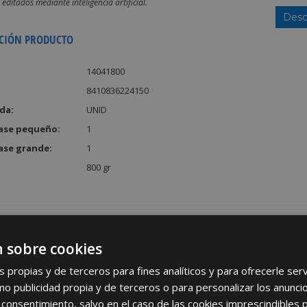
editados mediante inteligencia artificial.
Desc
CIÓN PRODUCTO
14041800
8410836224150
da:
UNID
ase pequeño:
1
ase grande:
1
800 gr
 sobre cookies
REGÍSTRATE PARA HACERTE 
s propias y de terceros para fines analíticos y para ofrecerle se
como publicidad propia y de terceros o para personalizar los anunci
Desde
aquí
podrá ver todas las ventaj
 consentimiento, salvo en el caso de las cookies imprescindibles 