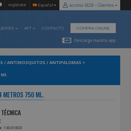
regístrate
Español
acceso B2B - Clientes
LIENTES
AFT
CONTACTO
COMPRA ONLINE
Descarga nuestra app
S / ANTIMOSQUITOS / ANTIPALOMAS
>
 Ml.
4 METROS 750 ML.
 TÉCNICA
€
:
14041800