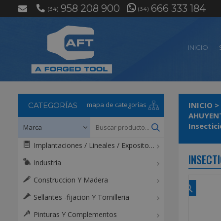
958 208 900
666 333 184
(34)
(34)
INICIO
mapa de categorías
INICIO
>
CATEGORÍAS
AHUYENT
Insectic
Implantaciones / Lineales / Expositores / Mostradores
INSECT
Industria
Construccion Y Madera
Sellantes -fijacion Y Tornilleria
Pinturas Y Complementos