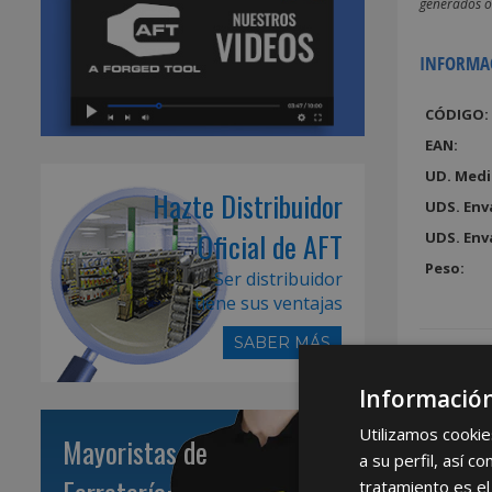
generados o 
INFORMA
CÓDIGO:
EAN:
UD. Medi
Hazte Distribuidor
UDS. Env
Oficial de AFT
UDS. Env
Peso:
Ser distribuidor
tiene sus ventajas
SABER MÁS
Información
Utilizamos cookie
Mayoristas de
a su perfil, así 
tratamiento es el