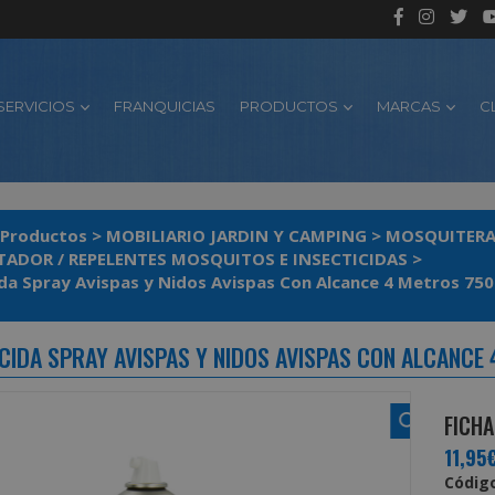
SERVICIOS
FRANQUICIAS
PRODUCTOS
MARCAS
C
Productos
>
MOBILIARIO JARDIN Y CAMPING
>
MOSQUITERA
ADOR / REPELENTES MOSQUITOS E INSECTICIDAS
>
ida Spray Avispas y Nidos Avispas Con Alcance 4 Metros 750
ICIDA SPRAY AVISPAS Y NIDOS AVISPAS CON ALCANCE 
FICHA
11,95
Código