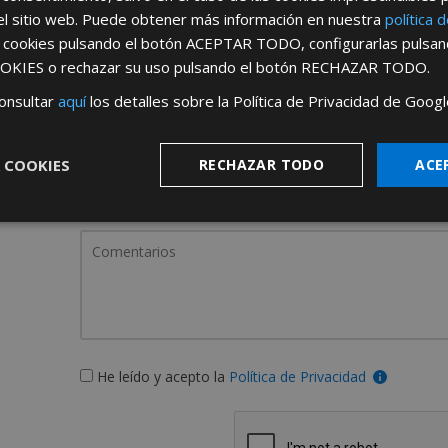
el sitio web. Puede obtener más información en nuestra
Rellene este formulario y nos pondremos en contacto c
política 
s cookies pulsando el botón
ACEPTAR TODO
, configurarlas pulsa
OKIES
o rechazar su uso pulsando el botón
RECHAZAR TODO
.
onsultar
aquí
los detalles sobre la Política de Privacidad de Googl
 COOKIES
RECHAZAR TODO
ACE
¿De dónde es la emp
España
Portugal
He leído y acepto la
Política de Privacidad