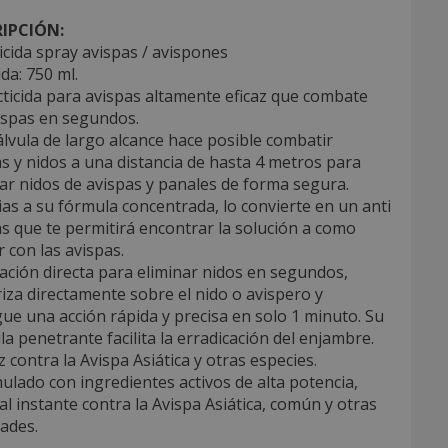
IPCIÓN:
icida spray avispas / avispones
da: 750 ml.
cticida para avispas altamente eficaz que combate
ispas en segundos.
álvula de largo alcance hace posible combatir
s y nidos a una distancia de hasta 4 metros para
ar nidos de avispas y panales de forma segura.
ias a su fórmula concentrada, lo convierte en un anti
s que te permitirá encontrar la solución a como
 con las avispas.
cación directa para eliminar nidos en segundos,
iza directamente sobre el nido o avispero y
ue una acción rápida y precisa en solo 1 minuto. Su
a penetrante facilita la erradicación del enjambre.
az contra la Avispa Asiática y otras especies.
ulado con ingredientes activos de alta potencia,
al instante contra la Avispa Asiática, común y otras
ades.