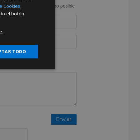
on usted en el menor tiempo posible
de Cookies
,
ndo el botón
e.
PTAR TODO
resa?
Otros