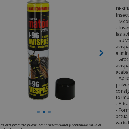
DESCR
Insect
- Medi
- Inse
las av
- Su v
avispa
elimin
- Grac
avispa
acabar
- Apli
pulver
consig
fórmul
- Efic
- Form
actúa 
varied
 de este producto puede incluir descripciones y contenidos visuales