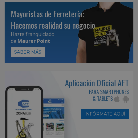
Mayoristas de Ferretería:
Hacemos realidad su negocio
Hazte franquiciado
de
Maurer Point
SABER MÁS
Aplicación Oficial AFT
PARA SMARTPHONES
& TABLETS
INFÓRMATE AQUÍ