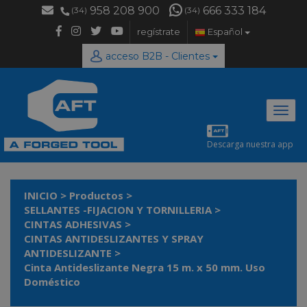
958 208 900
666 333 184
(34)
(34)
regístrate
Español
acceso B2B - Clientes
Desp
naveg
Descarga nuestra app
INICIO
>
Productos
>
SELLANTES -FIJACION Y TORNILLERIA
>
CINTAS ADHESIVAS
>
CINTAS ANTIDESLIZANTES Y SPRAY
ANTIDESLIZANTE
>
Cinta Antideslizante Negra 15 m. x 50 mm. Uso
Doméstico