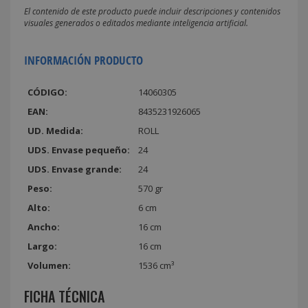
El contenido de este producto puede incluir descripciones y contenidos
visuales generados o editados mediante inteligencia artificial.
INFORMACIÓN PRODUCTO
CÓDIGO:
14060305
EAN:
8435231926065
UD. Medida:
ROLL
UDS. Envase pequeño:
24
UDS. Envase grande:
24
Peso:
570 gr
Alto:
6 cm
Ancho:
16 cm
Largo:
16 cm
Volumen:
1536 cm³
FICHA TÉCNICA