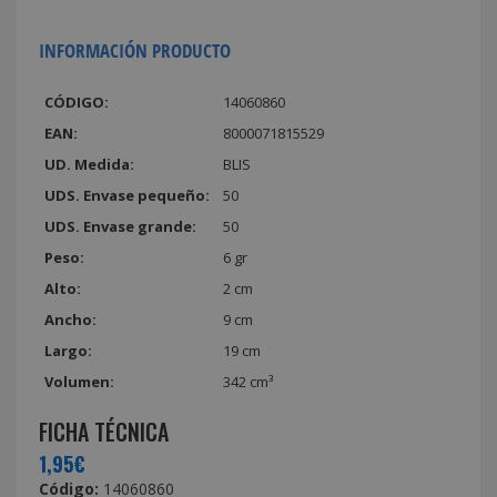
INFORMACIÓN PRODUCTO
CÓDIGO:
14060860
EAN:
8000071815529
UD. Medida:
BLIS
UDS. Envase pequeño:
50
UDS. Envase grande:
50
Peso:
6 gr
Alto:
2 cm
Ancho:
9 cm
Largo:
19 cm
Volumen:
342 cm³
FICHA TÉCNICA
1,95€
Código:
14060860