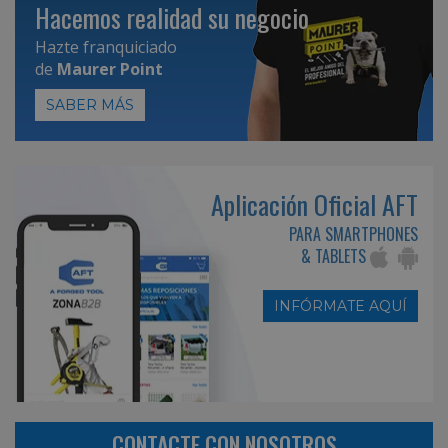
Hacemos realidad su negocio
Hazte franquiciado
de
Maurer Point
SABER MÁS
Aplicación Oficial AFT
PARA SMARTPHONES
& TABLETS
INFÓRMATE AQUÍ
CONTACTE CON NOSOTROS