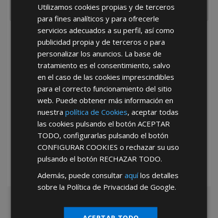
Utilizamos cookies propias y de terceros
para fines analíticos y para ofrecerle
servicios adecuados a su perfil, así como
He leído y acepto la
Política de Privacidad
publicidad propia y de terceros o para
personalizar los anuncios. La base de
tratamiento es el consentimiento, salvo
en el caso de las cookies imprescindibles
para el correcto funcionamiento del sitio
web. Puede obtener más información en
nuestra
política de Cookies
, aceptar todas
*Abstenerse particulares, sólo venta a tiendas y empresas minoristas y
las cookies pulsando el botón
ACEPTAR
mayoristas.
TODO
, configurarlas pulsando el botón
CONFIGURAR COOKIES
o rechazar su uso
pulsando el botón
RECHAZAR TODO
.
Además, puede consultar
aquí
los detalles
sobre la Política de Privacidad de Google.
ACEPTAR TODO