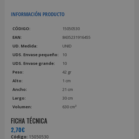
INFORMACIÓN PRODUCTO
CÓDIGO:
15050530
EAN:
8435231916455
UD. Medida:
UNID
UDS. Envase pequeño:
10
UDS. Envase grande:
10
Peso:
42 gr
Alto:
1 cm
Ancho:
21 cm
Largo:
30 cm
Volumen:
630 cm³
FICHA TÉCNICA
2,70€
Código:
15050530