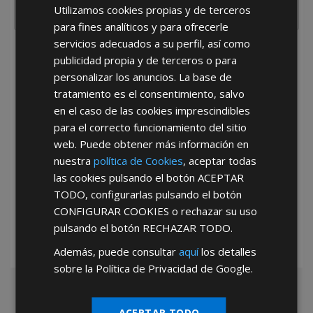
Utilizamos cookies propias y de terceros
para fines analíticos y para ofrecerle
servicios adecuados a su perfil, así como
He leído y acepto la
Política de Privacidad
publicidad propia y de terceros o para
personalizar los anuncios. La base de
tratamiento es el consentimiento, salvo
en el caso de las cookies imprescindibles
para el correcto funcionamiento del sitio
web. Puede obtener más información en
nuestra
política de Cookies
, aceptar todas
*Abstenerse particulares, sólo venta a tiendas y empresas minoristas y
las cookies pulsando el botón
ACEPTAR
mayoristas.
TODO
, configurarlas pulsando el botón
CONFIGURAR COOKIES
o rechazar su uso
pulsando el botón
RECHAZAR TODO
.
Además, puede consultar
aquí
los detalles
sobre la Política de Privacidad de Google.
ACEPTAR TODO