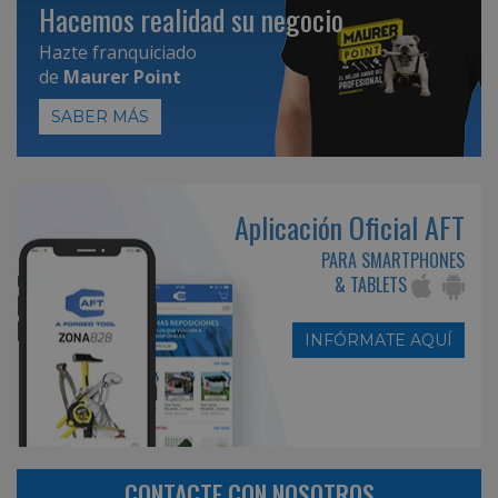
Hacemos realidad su negocio
Hazte franquiciado
de
Maurer Point
SABER MÁS
Aplicación Oficial AFT
PARA SMARTPHONES
& TABLETS
INFÓRMATE AQUÍ
CONTACTE CON NOSOTROS