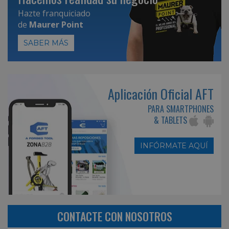
Hazte franquiciado
de
Maurer Point
SABER MÁS
Aplicación Oficial AFT
PARA SMARTPHONES
& TABLETS
INFÓRMATE AQUÍ
CONTACTE CON NOSOTROS