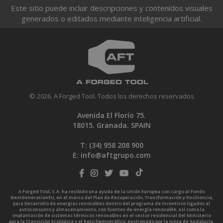
Este sitio puede incluir descripciones y contenidos visuales
generados o editados mediante inteligencia artificial.
© 2026. A Forged Tool. Todos los derechos reservados
Avenida El Florío 75.
18015. Granada. SPAIN
T: (34)
958 208 900
E:
info@aftgrupo.com
A Forged Tool, S.A. ha recibido una ayuda de la Unión Europea con cargo al Fondo
NextGenerationEU, en el marco del Plan de Recuperación, Transformación y Resiliencia,
para Desarrollo de energías renovables dentro del programa de incentivos ligados al
autoconsumo y almacenamiento, con fuentes de energía renovable, así como la
implantación de sistemas térmicos renovables en el sector residencial del Ministerio
para la Transición Ecológica y el Reto Demográfico, gestionado por la Junta de Andalucía,