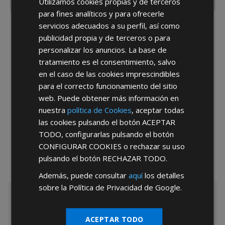
Utilizamos cookies propias y de terceros
para fines analíticos y para ofrecerle
servicios adecuados a su perfil, así como
He leído y acepto la
Política de Privacidad
publicidad propia y de terceros o para
personalizar los anuncios. La base de
tratamiento es el consentimiento, salvo
en el caso de las cookies imprescindibles
para el correcto funcionamiento del sitio
web. Puede obtener más información en
nuestra
política de Cookies
, aceptar todas
*Abstenerse particulares, sólo venta a tiendas y empresas minoristas y
las cookies pulsando el botón
ACEPTAR
mayoristas.
TODO
, configurarlas pulsando el botón
CONFIGURAR COOKIES
o rechazar su uso
pulsando el botón
RECHAZAR TODO
.
Además, puede consultar
aquí
los detalles
sobre la Política de Privacidad de Google.
ACEPTAR TODO