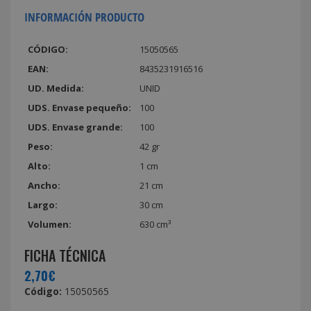
INFORMACIÓN PRODUCTO
CÓDIGO:
15050565
EAN:
8435231916516
UD. Medida:
UNID
UDS. Envase pequeño:
100
UDS. Envase grande:
100
Peso:
42 gr
Alto:
1 cm
Ancho:
21 cm
Largo:
30 cm
Volumen:
630 cm³
FICHA TÉCNICA
2,70€
Código:
15050565