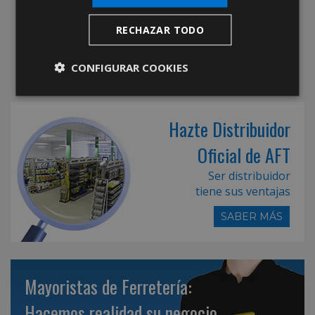
RECHAZAR TODO
CONFIGURAR COOKIES
Hazte Distribuidor
Oficial de AFT
Ser distribuidor
tiene sus ventajas
SABER MÁS
Mayoristas de Ferretería:
Hacemos realidad su negocio