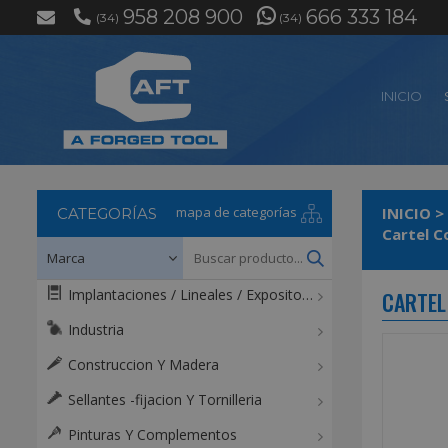
958 208 900
666 333 184
(34)
(34)
INICIO
mapa de categorías
INICIO
>
CATEGORÍAS
Cartel C
Implantaciones / Lineales / Expositores / Mostradores
CARTEL
Industria
Construccion Y Madera
Sellantes -fijacion Y Tornilleria
Pinturas Y Complementos