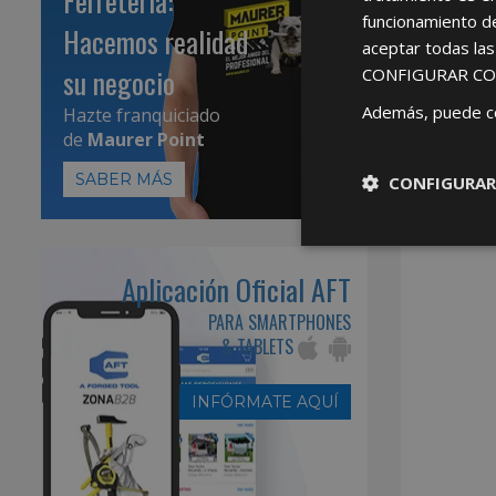
Ferretería:
funcionamiento d
Hacemos realidad
aceptar todas la
su negocio
CONFIGURAR CO
Además, puede c
Hazte franquiciado
de
Maurer Point
SABER MÁS
CONFIGURAR
Aplicación Oficial AFT
PARA SMARTPHONES
& TABLETS
INFÓRMATE AQUÍ