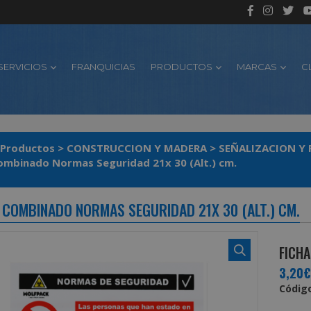
SERVICIOS
FRANQUICIAS
PRODUCTOS
MARCAS
C
Productos
>
CONSTRUCCION Y MADERA
>
SEÑALIZACION Y
ombinado Normas Seguridad 21x 30 (Alt.) cm.
 COMBINADO NORMAS SEGURIDAD 21X 30 (ALT.) CM.
FICHA
3,20€
Código