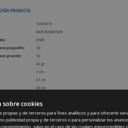
CIÓN PRODUCTO
15050570
8435450435928
da:
UNID
ase pequeño:
10
ase grande:
10
42 gr
1 cm
21 cm
30 cm
:
630 cm³
 sobre cookies
s propias y de terceros para fines analíticos y para ofrecerle se
como publicidad propia y de terceros o para personalizar los anunci
 consentimiento, salvo en el caso de las cookies imprescindibles 