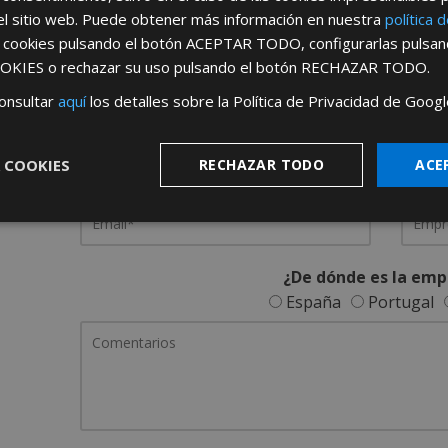
el sitio web. Puede obtener más información en nuestra
política 
REGÍSTRATE PARA HACERTE 
s cookies pulsando el botón
ACEPTAR TODO
, configurarlas pulsa
OKIES
o rechazar su uso pulsando el botón
RECHAZAR TODO
.
Desde
aquí
podrá ver todas las ventaj
onsultar
aquí
los detalles sobre la Política de Privacidad de Googl
Rellene este formulario y nos pondremos en contacto c
 COOKIES
RECHAZAR TODO
ACE
¿De dónde es la emp
España
Portugal