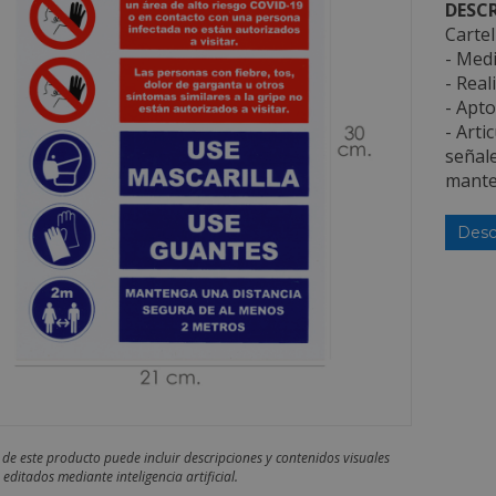
DESCR
Carte
- Medi
- Real
- Apto
- Arti
señale
manteg
Desc
 de este producto puede incluir descripciones y contenidos visuales
editados mediante inteligencia artificial.