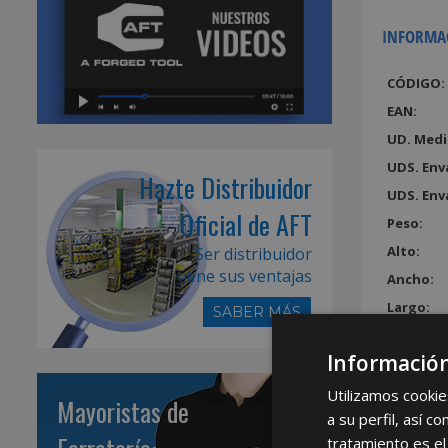
INFORMA
CÓDIGO:
EAN:
UD. Medi
UDS. Env
Hazte Distribuidor
UDS. Env
Oficial de AFT
Peso:
Alto:
Ser distribuidor
tiene sus ventajas
Ancho:
Largo:
SABER MÁS
Volumen
Información
Utilizamos cookie
Mayoristas de
a su perfil, así 
tratamiento es el