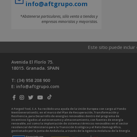
info@aftgrupo.com
*Abstenerse particulares, sólo venta a tiendas y
empresas minoristas y mayoristas.
Este sitio puede incluir
Avenida El Florío 75.
18015. Granada. SPAIN
T: (34)
958 208 900
E:
info@aftgrupo.com
A Forged Tool, S.A. ha recibido una ayuda de la Unión Europea con cargo al Fondo
NextGenerationEU, en el marco del Plan de Recuperación, Transformación y
Resiliencia, para Desarrollo de energías renovables dentro del programa de
incentivos ligados al autoconsumo y almacenamiento, con fuentes de energía
renovable, así como la implantación de sistemas térmicos renovables en el sector
residencial del Ministerio para la Transición Ecológica y el Reto Demográfico,
gestionado por la Junta de Andalucía, a través de la Agencia Andaluza de la Energía.