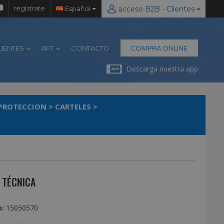
regístrate
Español
acceso B2B - Clientes
LIENTES
AFT
CONTACTO
COMPRA ONLINE
Descarga nuestra app
 PROTECCION
>
CARTELES
>
 TÉCNICA
:
15050570