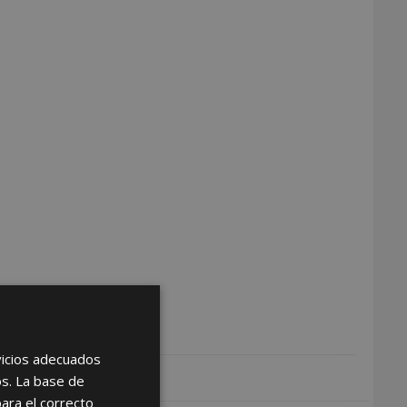
rvicios adecuados
os. La base de
para el correcto