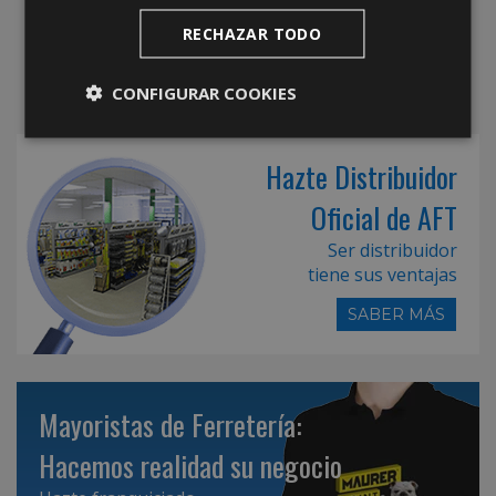
RECHAZAR TODO
CONFIGURAR COOKIES
Hazte Distribuidor
Oficial de AFT
Ser distribuidor
tiene sus ventajas
SABER MÁS
Mayoristas de Ferretería:
Hacemos realidad su negocio