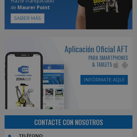
Hazte franquiciado
de
Maurer Point
SABER MÁS
Aplicación Oficial AFT
PARA SMARTPHONES
& TABLETS
INFÓRMATE AQUÍ
CONTACTE CON NOSOTROS
TELÉFONO: