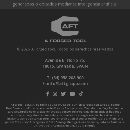
generados o editados mediante inteligencia artificial.
© 2026. A Forged Tool. Todos los derechos reservados
Avenida El Florío 75.
18015. Granada. SPAIN
T: (34)
958 208 900
E:
info@aftgrupo.com
A Forged Tool, S.A. ha recibido una ayuda de la Unión Europea con cargo al Fondo
NextGenerationEU, en el marco del Plan de Recuperación, Transformación y Resiliencia,
para Desarrollo de energías renovables dentro del programa de incentivos ligados al
autoconsumo y almacenamiento, con fuentes de energía renovable, así como la
implantación de sistemas térmicos renovables en el sector residencial del Ministerio
para la Transición Ecológica y el Reto Demográfico, gestionado por la Junta de Andalucía,
a través de la Agencia Andaluza de la Energía.