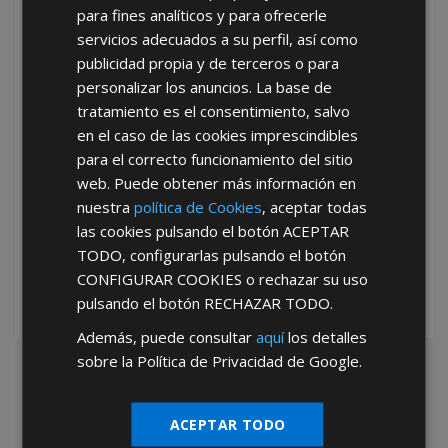
para fines analíticos y para ofrecerle
He leído y acepto la
Política de Privacidad
servicios adecuados a su perfil, así como
publicidad propia y de terceros o para
personalizar los anuncios. La base de
tratamiento es el consentimiento, salvo
en el caso de las cookies imprescindibles
para el correcto funcionamiento del sitio
web. Puede obtener más información en
*Abstenerse particulares, sólo venta a tiendas y empresas minoristas y
nuestra
política de Cookies
, aceptar todas
mayoristas.
las cookies pulsando el botón
ACEPTAR
TODO
, configurarlas pulsando el botón
CONFIGURAR COOKIES
o rechazar su uso
pulsando el botón
RECHAZAR TODO
.
Además, puede consultar
aquí
los detalles
sobre la Política de Privacidad de Google.
ACEPTAR TODO