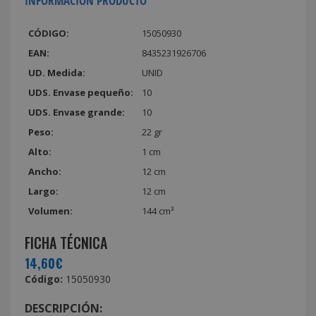
INFORMACIÓN PRODUCTO
CÓDIGO:
15050930
EAN:
8435231926706
UD. Medida:
UNID
UDS. Envase pequeño:
10
UDS. Envase grande:
10
Peso:
22 gr
Alto:
1 cm
Ancho:
12 cm
Largo:
12 cm
Volumen:
144 cm³
FICHA TÉCNICA
14,60€
Código:
15050930
DESCRIPCIÓN: