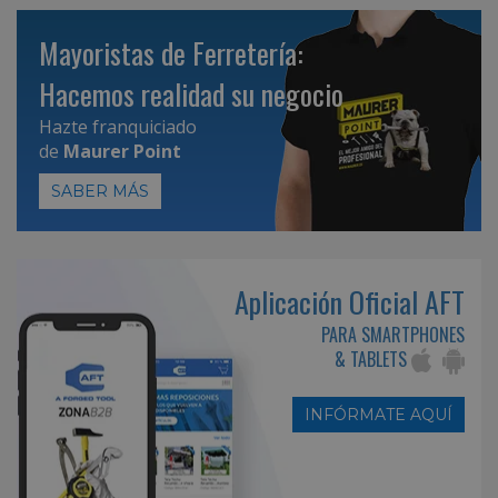
Mayoristas de Ferretería:
Hacemos realidad su negocio
Hazte franquiciado
de
Maurer Point
SABER MÁS
Aplicación Oficial AFT
PARA SMARTPHONES
& TABLETS
INFÓRMATE AQUÍ