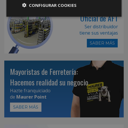
Hazte Distribuidor
CONFIGURAR COOKIES
Oficial de AFT
Ser distribuidor
tiene sus ventajas
SABER MÁS
Mayoristas de Ferretería:
Hacemos realidad su negocio
Hazte franquiciado
de
Maurer Point
SABER MÁS