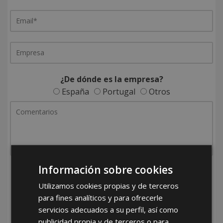
¿De dónde es la empresa?
España
Portugal
Otros
Información sobre cookies
He leído y acepto la
Política de Privacidad
Utilizamos cookies propias y de terceros
para fines analíticos y para ofrecerle
servicios adecuados a su perfil, así como
publicidad propia y de terceros o para