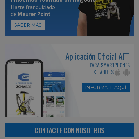
Hazte franquiciado
de
Maurer Point
SABER MÁS
Aplicación Oficial AFT
PARA SMARTPHONES
& TABLETS
INFÓRMATE AQUÍ
CONTACTE CON NOSOTROS