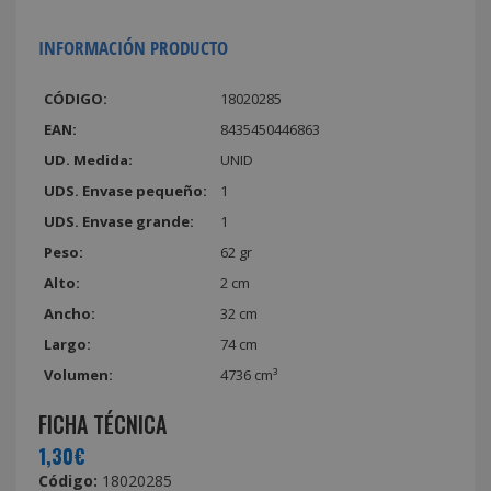
INFORMACIÓN PRODUCTO
CÓDIGO:
18020285
EAN:
8435450446863
UD. Medida:
UNID
UDS. Envase pequeño:
1
UDS. Envase grande:
1
Peso:
62 gr
Alto:
2 cm
Ancho:
32 cm
Largo:
74 cm
Volumen:
4736 cm³
FICHA TÉCNICA
1,30€
Código:
18020285