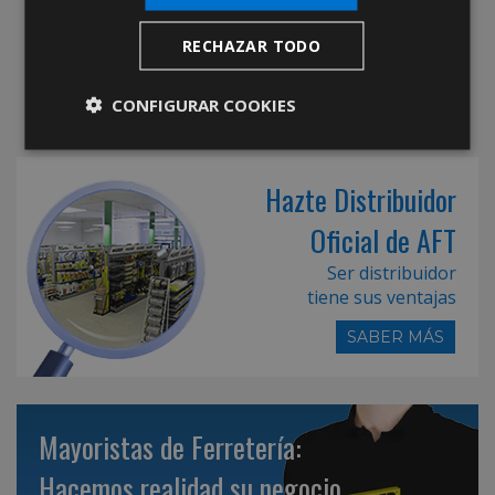
RECHAZAR TODO
CONFIGURAR COOKIES
Hazte Distribuidor
Oficial de AFT
Ser distribuidor
tiene sus ventajas
SABER MÁS
Mayoristas de Ferretería:
Hacemos realidad su negocio