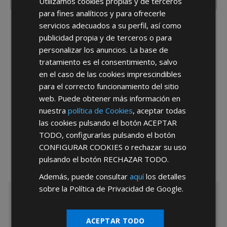
Utilizamos cookies propias y de terceros
para fines analíticos y para ofrecerle
servicios adecuados a su perfil, así como
He leído y acepto la
Política de Privacidad
publicidad propia y de terceros o para
personalizar los anuncios. La base de
tratamiento es el consentimiento, salvo
en el caso de las cookies imprescindibles
para el correcto funcionamiento del sitio
web. Puede obtener más información en
nuestra
política de Cookies
, aceptar todas
*Abstenerse particulares, sólo venta a tiendas y empresas minoristas y
las cookies pulsando el botón
ACEPTAR
mayoristas.
TODO
, configurarlas pulsando el botón
CONFIGURAR COOKIES
o rechazar su uso
pulsando el botón
RECHAZAR TODO
.
Además, puede consultar
aquí
los detalles
sobre la Política de Privacidad de Google.
ACEPTAR TODO