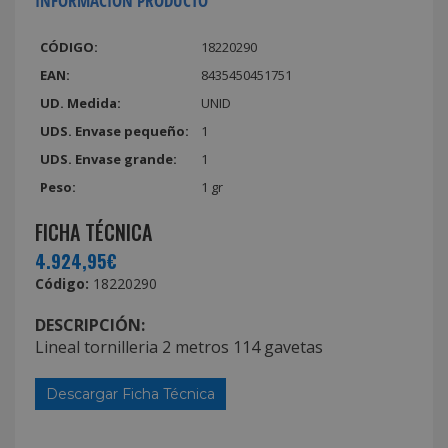
INFORMACIÓN PRODUCTO
CÓDIGO:
18220290
EAN:
8435450451751
UD. Medida:
UNID
UDS. Envase pequeño:
1
UDS. Envase grande:
1
Peso:
1 gr
FICHA TÉCNICA
4.924,95€
Código:
18220290
DESCRIPCIÓN:
Lineal tornilleria 2 metros 114 gavetas
Descargar Ficha Técnica