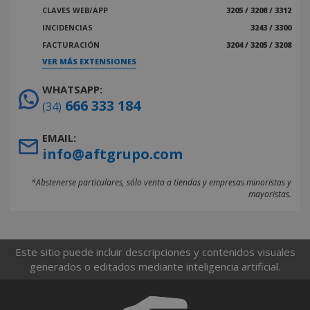
TIRAFONDO POZIDRIV BICROMATADO 4,0 20X 45
CLAVES WEB/APP
3205 / 3208 / 3312
MM. CAJA PROFESIONAL
15
INCIDENCIAS
3243 / 3300
CÓD.:
06130580
FACTURACIÓN
3204 / 3205 / 3208
TIRAFONDO POZIDRIV BICROMATADO 4,0 20X 50
VER MÁS EXTENSIONES
MM. CAJA PROFESIONAL
2.5
CÓD.:
06130585
WHATSAPP:
666 333 184
(34)
TIRAFONDO POZIDRIV BICROMATADO 4,0 20X 60
MM. CAJA PROFESIONAL
2.5
EMAIL:
CÓD.:
06130586
info@aftgrupo.com
TIRAFONDO POZIDRIV BICROMATADO 4,5 21X 30
MM. CAJA PROFESIONAL
10
*Abstenerse particulares, sólo venta a tiendas y empresas minoristas y
CÓD.:
06130590
mayoristas.
TIRAFONDO POZIDRIV BICROMATADO 4,5 21X 35
MM. CAJA PROFESIONAL
10
CÓD.:
06130595
Este sitio puede incluir descripciones y contenidos visuales
generados o editados mediante inteligencia artificial.
TIRAFONDO POZIDRIV BICROMATADO 4,5 21X 40
MM. CAJA PROFESIONAL
5
CÓD.:
06130600