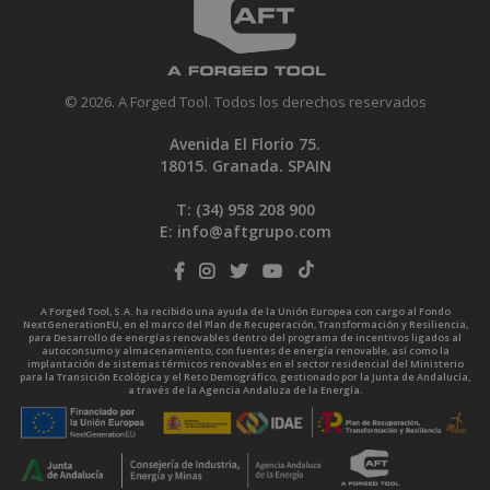
TIRAFONDO POZIDRIV BICROMATADO 4,5 21X 45
MM. CAJA PROFESIONAL
7.5
CÓD.:
06130605
© 2026. A Forged Tool. Todos los derechos reservados
TIRAFONDO POZIDRIV BICROMATADO 4,5 21X 50
MM. CAJA PROFESIONAL
2.5
Avenida El Florío 75.
CÓD.:
06130610
18015. Granada. SPAIN
TIRAFONDO POZIDRIV BICROMATADO 4,5 21X 60
T: (34)
958 208 900
MM. CAJA PROFESIONAL
2.5
E:
info@aftgrupo.com
CÓD.:
06130620
TIRAFONDO POZIDRIV BICROMATADO 4,5 21X 70
MM. CAJA PROFESIONAL
2.5
A Forged Tool, S.A. ha recibido una ayuda de la Unión Europea con cargo al Fondo
CÓD.:
06130625
NextGenerationEU, en el marco del Plan de Recuperación, Transformación y Resiliencia,
para Desarrollo de energías renovables dentro del programa de incentivos ligados al
autoconsumo y almacenamiento, con fuentes de energía renovable, así como la
TIRAFONDO POZIDRIV BICROMATADO 5,0 22X 30
implantación de sistemas térmicos renovables en el sector residencial del Ministerio
para la Transición Ecológica y el Reto Demográfico, gestionado por la Junta de Andalucía,
MM. CAJA PROFESIONAL
7.5
a través de la Agencia Andaluza de la Energía.
CÓD.:
06130660
TIRAFONDO POZIDRIV BICROMATADO 5,0 22X 40
MM. CAJA PROFESIONAL
7.5