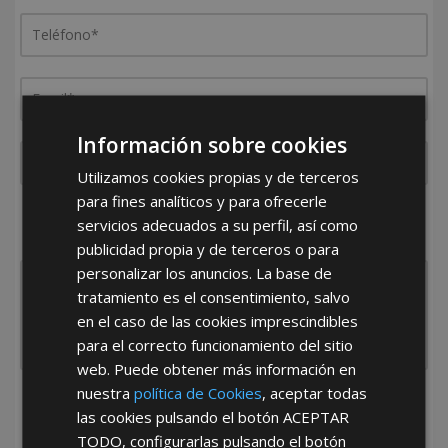
TORNILLO BROCA CABEZA PLANA PHILLIP.4,2X32,0
WOLFPACK
20
CÓD.:
06050400
TORNILLO BROCA CABEZA PLANA PHILLIP.4,2X38,0
WOLFPACK
20
CÓD.:
06050410
Información sobre cookies
TORNILLO BROCA CABEZA PLANA PHILLIP.4,8X19,0
WOLFPACK
Utilizamos cookies propias y de terceros
30
CÓD.:
06050440
para fines analíticos y para ofrecerle
¿De dónde es la empresa?
servicios adecuados a su perfil, así como
TORNILLO BROCA CABEZA PLANA PHILLIP.4,8X25,0
España
Portugal
Otros
publicidad propia y de terceros o para
WOLFPACK
20
personalizar los anuncios. La base de
CÓD.:
06050460
tratamiento es el consentimiento, salvo
TORNILLO BROCA CABEZA PLANA PHILLIP.4,8X32,0
en el caso de las cookies imprescindibles
WOLFPACK
20
para el correcto funcionamiento del sitio
CÓD.:
06050470
web. Puede obtener más información en
TIRAFONDO POZIDRIV BICROMATADO 2,5 17X 16
nuestra
política de Cookies
, aceptar todas
He leído y acepto la
Política de Privacidad
MM. CAJA PROFESIONAL
30
las cookies pulsando el botón
ACEPTAR
CÓD.:
06130310
TODO
, configurarlas pulsando el botón