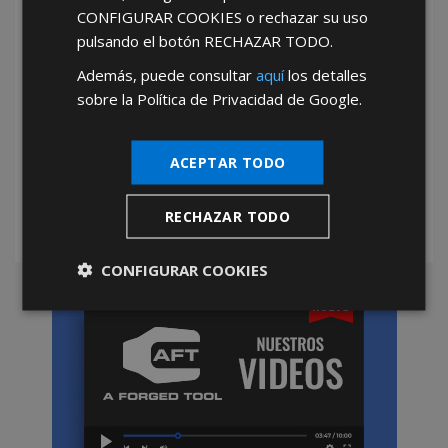
CONFIGURAR COOKIES
o rechazar su uso
TIRAFONDO POZIDRIV BICROMATADO 3,0 18X 12
MM. CAJA PROFESIONAL
pulsando el botón
RECHAZAR TODO
.
20
CÓD.:
06130495
Además, puede consultar
aquí
los detalles
sobre la Política de Privacidad de Google.
TIRAFONDO POZIDRIV BICROMATADO 3,0 18X 16
MM. CAJA PROFESIONAL
30
*Abstenerse particulares, sólo venta a tiendas y empresas minoristas y
CÓD.:
06130500
mayoristas.
ACEPTAR TODO
TIRAFONDO POZIDRIV BICROMATADO 3,0 18X 20
MM. CAJA PROFESIONAL
30
RECHAZAR TODO
CÓD.:
06130505
TIRAFONDO POZIDRIV BICROMATADO 3,0 18X 25
CONFIGURAR COOKIES
MM. CAJA PROFESIONAL
20
CÓD.:
06130510
TIRAFONDO POZIDRIV BICROMATADO 3,0 18X 30
MM. CAJA PROFESIONAL
20
CÓD.:
06130515
TIRAFONDO POZIDRIV BICROMATADO 3,0 18X 40
MM. CAJA PROFESIONAL
20