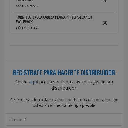
20
CÓD.:
06050340
TORNILLO BROCA CABEZA PLANA PHILLIP.4,2X13,0
WOLFPACK
30
CÓD.:
06050350
TORNILLO BROCA CABEZA PLANA PHILLIP.4,2X16,0
WOLFPACK
30
CÓD.:
06050360
TORNILLO BROCA CABEZA PLANA PHILLIP.4,2X19,0
WOLFPACK
30
REGÍSTRATE PARA HACERTE DISTRIBUIDOR
CÓD.:
06050370
Desde
aquí
podrá ver todas las ventajas de ser
TORNILLO BROCA CABEZA PLANA PHILLIP.4,2X22,0
distribuidor
WOLFPACK
20
CÓD.:
06050380
Rellene este formulario y nos pondremos en contacto con
usted en el menor tiempo posible
TORNILLO BROCA CABEZA PLANA PHILLIP.4,2X25,0
WOLFPACK
20
CÓD.:
06050390