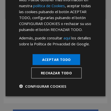
nuestra
política de Cookies
, aceptar todas
las cookies pulsando el botón
ACEPTAR
TODO
, configurarlas pulsando el botón
CONFIGURAR COOKIES
o rechazar su uso
He leído y acepto la
Política de Privacidad
pulsando el botón
RECHAZAR TODO
.
Además, puede consultar
aquí
los detalles
sobre la Política de Privacidad de Google.
ACEPTAR TODO
*Abstenerse particulares, sólo venta a tiendas y empresas minoristas y
RECHAZAR TODO
mayoristas.
CONFIGURAR COOKIES