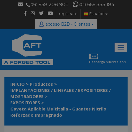
958 208 900
666 333 184
(34)
(34)
regístrate
Español
acceso B2B - Clientes
Desp
naveg
Descarga nuestra app
INICIO
>
Productos
>
IMPLANTACIONES / LINEALES / EXPOSITORES /
MOSTRADORES
>
EXPOSITORES
>
Gaveta Apilable Multitalla - Guantes Nitrilo
Reforzado Impregnado