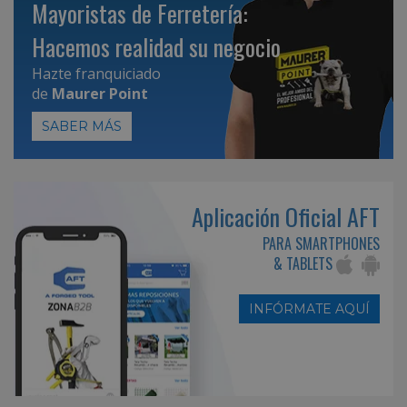
Mayoristas de Ferretería:
Hacemos realidad su negocio
Hazte franquiciado
de
Maurer Point
SABER MÁS
Aplicación Oficial AFT
PARA SMARTPHONES
& TABLETS
INFÓRMATE AQUÍ