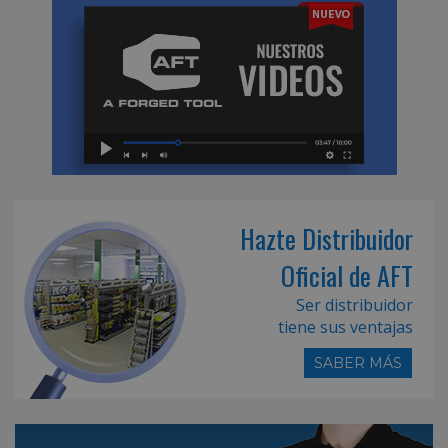
Hazte Distribuidor
Oficial de AFT
Ser distribuidor
tiene sus ventajas
SABER MÁS