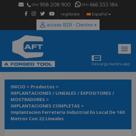
958 208 900
666 333 184
(34)
(34)
regístrate
Español
acceso B2B - Clientes
Desp
naveg
Descarga nuestra app
INICIO
>
Productos
>
IMPLANTACIONES / LINEALES / EXPOSITORES /
MOSTRADORES
>
IMPLANTACIONES COMPLETAS
>
Implantacion Ferreteria Industrial En Local De 160
Metros Con 22 Lineales