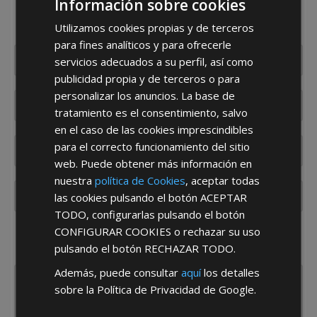
Información sobre cookies
Rellene este formulario y nos pondremos en contacto
con usted en el menor tiempo posible
Utilizamos cookies propias y de terceros
para fines analíticos y para ofrecerle
servicios adecuados a su perfil, así como
publicidad propia y de terceros o para
personalizar los anuncios. La base de
tratamiento es el consentimiento, salvo
en el caso de las cookies imprescindibles
para el correcto funcionamiento del sitio
web. Puede obtener más información en
nuestra
política de Cookies
, aceptar todas
las cookies pulsando el botón
ACEPTAR
TODO
, configurarlas pulsando el botón
CONFIGURAR COOKIES
o rechazar su uso
¿De dónde es la empresa?
pulsando el botón
RECHAZAR TODO
.
España
Portugal
Otros
Además, puede consultar
aquí
los detalles
sobre la Política de Privacidad de Google.