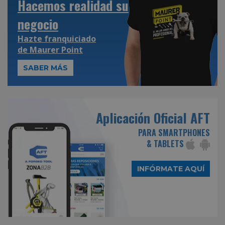
Hacemos realidad su
negocio
Hazte franquiciado
de
Maurer Point
SABER MÁS
Aplicación Oficial AFT
PARA SMARTPHONES
& TABLETS
INFÓRMATE AQUÍ