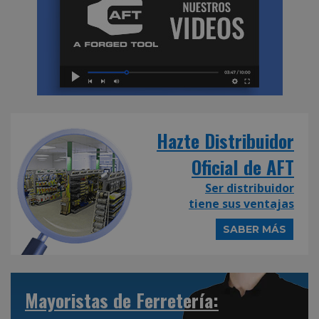
Hazte Distribuidor
Oficial de AFT
Ser distribuidor
tiene sus ventajas
SABER MÁS
Mayoristas de Ferretería: