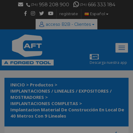
958 208 900
666 333 184
(34)
(34)
regístrate
Español
acceso B2B - Clientes
Desp
naveg
Descarga nuestra app
INICIO
>
Productos
>
IMPLANTACIONES / LINEALES / EXPOSITORES /
MOSTRADORES
>
IMPLANTACIONES COMPLETAS
>
Implantacion Material De Construcción En Local De
40 Metros Con 9 Lineales