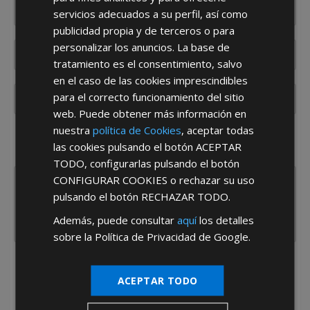
servicios adecuados a su perfil, así como
publicidad propia y de terceros o para
personalizar los anuncios. La base de
tratamiento es el consentimiento, salvo
en el caso de las cookies imprescindibles
para el correcto funcionamiento del sitio
web. Puede obtener más información en
nuestra
política de Cookies
, aceptar todas
¿De dónde es la empresa?
las cookies pulsando el botón
ACEPTAR
España
Portugal
Otros
TODO
, configurarlas pulsando el botón
CONFIGURAR COOKIES
o rechazar su uso
pulsando el botón
RECHAZAR TODO
.
Además, puede consultar
aquí
los detalles
sobre la Política de Privacidad de Google.
He leído y acepto la
Política de Privacidad
ACEPTAR TODO