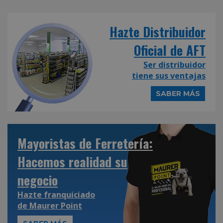
Hazte Distribuidor
Oficial de AFT
Ser distribuidor
tiene sus ventajas
SABER MÁS
Mayoristas de Ferretería:
Hacemos realidad su
negocio
Hazte franquiciado
de
Maurer Point