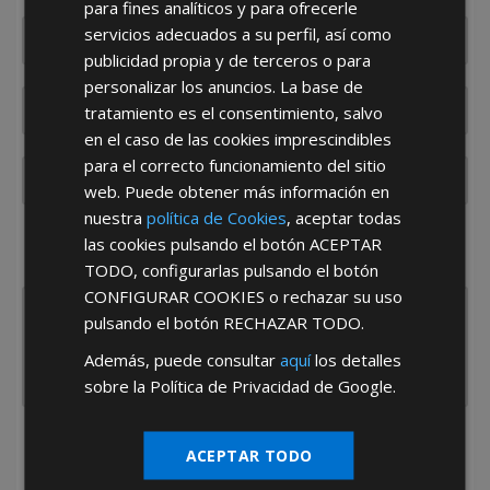
para fines analíticos y para ofrecerle
servicios adecuados a su perfil, así como
publicidad propia y de terceros o para
personalizar los anuncios. La base de
tratamiento es el consentimiento, salvo
en el caso de las cookies imprescindibles
para el correcto funcionamiento del sitio
web. Puede obtener más información en
nuestra
política de Cookies
, aceptar todas
¿De dónde es la empresa?
las cookies pulsando el botón
ACEPTAR
España
Portugal
Otros
TODO
, configurarlas pulsando el botón
CONFIGURAR COOKIES
o rechazar su uso
pulsando el botón
RECHAZAR TODO
.
Además, puede consultar
aquí
los detalles
sobre la Política de Privacidad de Google.
He leído y acepto la
Política de Privacidad
ACEPTAR TODO