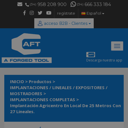
958 208 900
666 333 184
(34)
(34)
regístrate
Español
acceso B2B - Clientes
Desp
naveg
Descarga nuestra app
INICIO
>
Productos
>
IMPLANTACIONES / LINEALES / EXPOSITORES /
MOSTRADORES
>
IMPLANTACIONES COMPLETAS
>
Implantación Agricentro En Local De 25 Metros Con
27 Lineales.