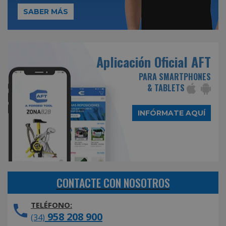
SABER MÁS
Aplicación Oficial AFT
PARA SMARTPHONES
& TABLETS
INFÓRMATE AQUÍ
CONTACTE CON NOSOTROS
TELÉFONO:
958 208 900
(34)