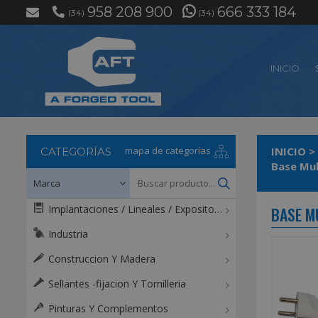
958 208 900
666 333 184
(34)
(34)
INICIO
mapa de categorías
INICIO
>
CATEGORÍAS
Implantaciones / Lineales / Expositores / Mostradores
BASE M
Industria
Construccion Y Madera
Sellantes -fijacion Y Tornilleria
Pinturas Y Complementos