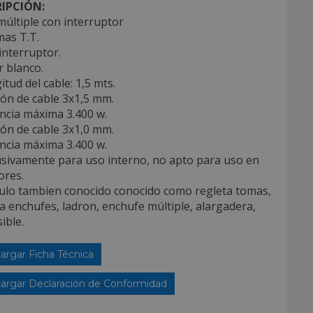
IPCIÓN:
últiple con interruptor
mas T.T.
interruptor.
r blanco.
itud del cable: 1,5 mts.
ión de cable 3x1,5 mm.
ncia máxima 3.400 w.
ión de cable 3x1,0 mm.
ncia máxima 3.400 w.
usivamente para uso interno, no apto para uso en
ores.
culo tambien conocido conocido como regleta tomas,
a enchufes, ladron, enchufe múltiple, alargadera,
ible.
argar Ficha Técnica
argar Declaración de Conformidad