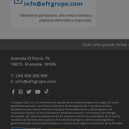
info@aftgrupo.com
*Abstenerse particulares, sólo venta a tiendas y
empresas minoristas y mayoristas.
Este sitio puede incluir
Avenida El Florío 75.
18015. Granada. SPAIN
T: (34)
958 208 900
E:
info@aftgrupo.com
A Forged Tool, S.A. ha recibido una ayuda de la Unión Europea con cargo al Fondo
NextGenerationEU, en el marco del Plan de Recuperación, Transformación y
Resiliencia, para Desarrollo de energías renovables dentro del programa de
incentivos ligados al autoconsumo y almacenamiento, con fuentes de energía
renovable, así como la implantación de sistemas térmicos renovables en el sector
residencial del Ministerio para la Transición Ecológica y el Reto Demográfico,
gestionado por la Junta de Andalucía, a través de la Agencia Andaluza de la Energía.