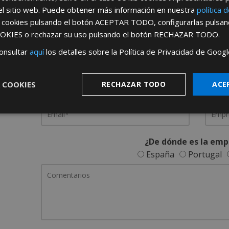
el sitio web. Puede obtener más información en nuestra
política 
REGÍSTRATE PARA HACERTE 
s cookies pulsando el botón
ACEPTAR TODO
, configurarlas pulsa
OKIES
o rechazar su uso pulsando el botón
RECHAZAR TODO
.
Desde
aquí
podrá ver todas las ventaj
onsultar
aquí
los detalles sobre la Política de Privacidad de Googl
Rellene este formulario y nos pondremos en contacto c
 COOKIES
RECHAZAR TODO
ACE
¿De dónde es la emp
España
Portugal