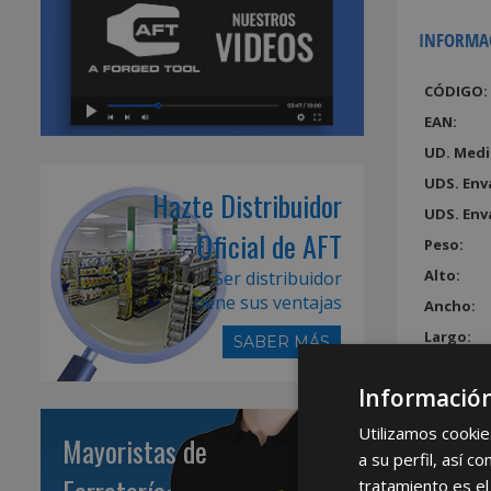
INFORMA
CÓDIGO:
EAN:
UD. Medi
UDS. Env
Hazte Distribuidor
UDS. Env
Oficial de AFT
Peso:
Alto:
Ser distribuidor
tiene sus ventajas
Ancho:
Largo:
SABER MÁS
Volumen
Información
Utilizamos cookie
Mayoristas de
a su perfil, así 
tratamiento es el