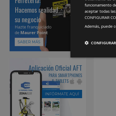
Ferretería:
funcionamiento d
Hacemos realidad
aceptar todas la
su negocio
CONFIGURAR CO
Además, puede c
Hazte franquiciado
de
Maurer Point
SABER MÁS
CONFIGURAR
Aplicación Oficial AFT
PARA SMARTPHONES
& TABLETS
INFÓRMATE AQUÍ