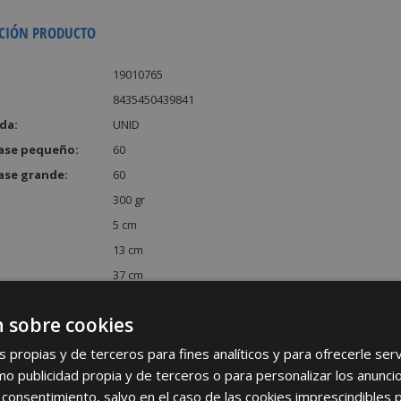
CIÓN PRODUCTO
19010765
8435450439841
da:
UNID
ase pequeño:
60
ase grande:
60
300 gr
5 cm
13 cm
37 cm
:
2405 cm³
 sobre cookies
s propias y de terceros para fines analíticos y para ofrecerle se
como publicidad propia y de terceros o para personalizar los anunci
 consentimiento, salvo en el caso de las cookies imprescindibles 