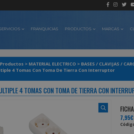
SERVICIOS
FRANQUICIAS
PRODUCTOS
MARCAS
C
Productos
>
MATERIAL ELECTRICO
>
BASES / CLAVIJAS / CA
Base Multiple 4 Tomas Con Toma De Tierra Con Interruptor
ULTIPLE 4 TOMAS CON TOMA DE TIERRA CON INTERRU
FICHA
7,95€
Código