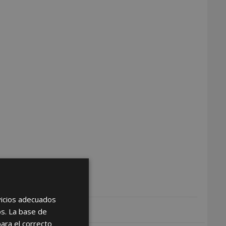
rvicios adecuados
os. La base de
para el correcto