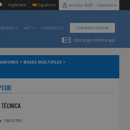
regístrate
Español
acceso B2B - Clientes
LIENTES
AFT
CONTACTO
COMPRA ONLINE
Descarga nuestra app
RGADORES
>
BASES MÚLTIPLES
>
PTOR
 TÉCNICA
:
19010765