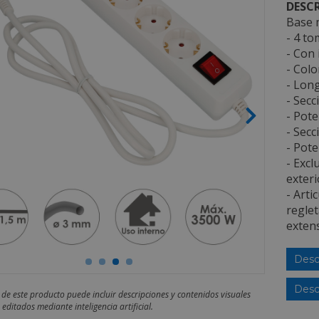
DESCR
Base m
- 4 to
- Con 
- Colo
- Long
- Secc
- Pote
- Secc
- Pote
- Excl
exteri
- Arti
reglet
extens
Desc
Desc
 de este producto puede incluir descripciones y contenidos visuales
editados mediante inteligencia artificial.