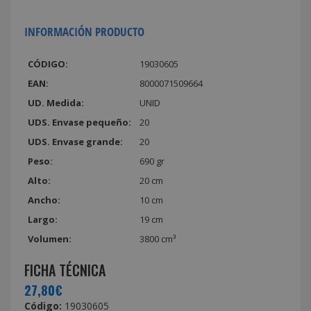
INFORMACIÓN PRODUCTO
CÓDIGO:
19030605
EAN:
8000071509664
UD. Medida:
UNID
UDS. Envase pequeño:
20
UDS. Envase grande:
20
Peso:
690 gr
Alto:
20 cm
Ancho:
10 cm
Largo:
19 cm
Volumen:
3800 cm³
FICHA TÉCNICA
27,80€
Código:
19030605