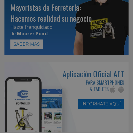
Mayoristas de Ferretería:
Hacemos realidad su negocio
Hazte franquiciado
de
Maurer Point
SABER MÁS
Aplicación Oficial AFT
PARA SMARTPHONES
& TABLETS
INFÓRMATE AQUÍ