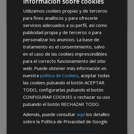
Información sobre cookies
Utilizamos cookies propias y de terceros
para fines analíticos y para ofrecerle
servicios adecuados a su perfil, así como
publicidad propia y de terceros o para
He leído y acepto la
Política de Privacidad
personalizar los anuncios. La base de
tratamiento es el consentimiento, salvo
en el caso de las cookies imprescindibles
para el correcto funcionamiento del sitio
web. Puede obtener más información en
nuestra
política de Cookies
, aceptar todas
las cookies pulsando el botón
ACEPTAR
*Abstenerse particulares, sólo venta a tiendas y empresas minoristas y
TODO
, configurarlas pulsando el botón
mayoristas.
CONFIGURAR COOKIES
o rechazar su uso
pulsando el botón
RECHAZAR TODO
.
Además, puede consultar
aquí
los detalles
sobre la Política de Privacidad de Google.