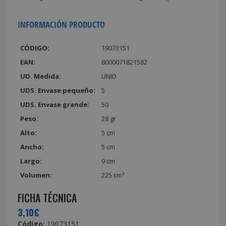
INFORMACIÓN PRODUCTO
CÓDIGO:
19073151
EAN:
8000071821582
UD. Medida:
UNID
UDS. Envase pequeño:
5
UDS. Envase grande:
50
Peso:
28 gr
Alto:
5 cm
Ancho:
5 cm
Largo:
9 cm
Volumen:
225 cm³
FICHA TÉCNICA
3,10€
Código:
19073151