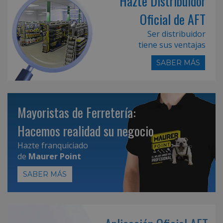
Hazte Distribuidor
Oficial de AFT
Ser distribuidor
tiene sus ventajas
SABER MÁS
Mayoristas de Ferretería:
Hacemos realidad su negocio
Hazte franquiciado
de
Maurer Point
SABER MÁS