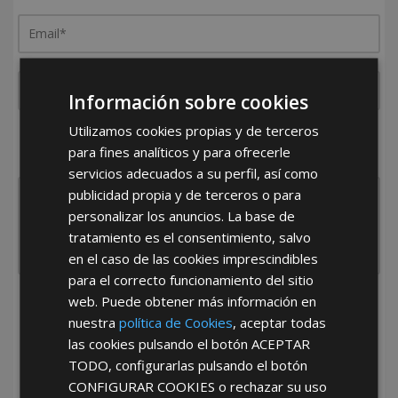
Información sobre cookies
Utilizamos cookies propias y de terceros
¿De dónde es la empresa?
para fines analíticos y para ofrecerle
España
Portugal
Otros
servicios adecuados a su perfil, así como
publicidad propia y de terceros o para
personalizar los anuncios. La base de
tratamiento es el consentimiento, salvo
en el caso de las cookies imprescindibles
para el correcto funcionamiento del sitio
web. Puede obtener más información en
He leído y acepto la
Política de Privacidad
nuestra
política de Cookies
, aceptar todas
las cookies pulsando el botón
ACEPTAR
TODO
, configurarlas pulsando el botón
CONFIGURAR COOKIES
o rechazar su uso