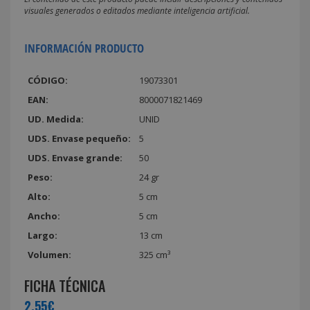
visuales generados o editados mediante inteligencia artificial.
INFORMACIÓN PRODUCTO
CÓDIGO:
19073301
EAN:
8000071821469
UD. Medida:
UNID
UDS. Envase pequeño:
5
UDS. Envase grande:
50
Peso:
24 gr
Alto:
5 cm
Ancho:
5 cm
Largo:
13 cm
Volumen:
325 cm³
FICHA TÉCNICA
2,55€