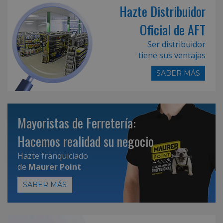
Hazte Distribuidor
Oficial de AFT
Ser distribuidor
tiene sus ventajas
SABER MÁS
Mayoristas de Ferretería:
Hacemos realidad su negocio
Hazte franquiciado
de
Maurer Point
SABER MÁS