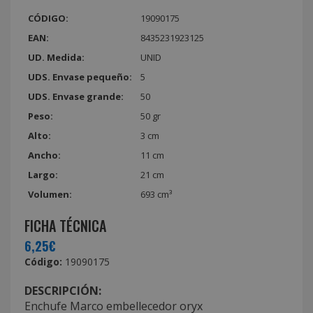
CÓDIGO:
19090175
EAN:
8435231923125
UD. Medida:
UNID
UDS. Envase pequeño:
5
UDS. Envase grande:
50
Peso:
50 gr
Alto:
3 cm
Ancho:
11 cm
Largo:
21 cm
Volumen:
693 cm³
FICHA TÉCNICA
6,25€
Código:
19090175
DESCRIPCIÓN:
Enchufe Marco embellecedor oryx