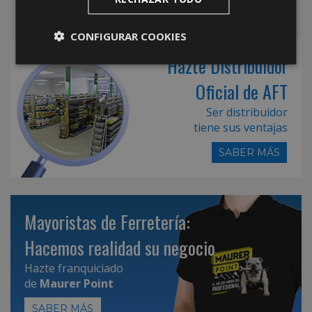
CONFIGURAR COOKIES
Hazte Distribuidor
Oficial de AFT
Ser distribuidor
tiene sus ventajas
SABER MÁS
Mayoristas de Ferretería:
Hacemos realidad su negocio
Hazte franquiciado
de
Maurer Point
SABER MÁS