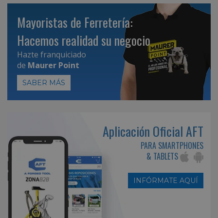
Mayoristas de Ferretería:
Hacemos realidad su negocio
Hazte franquiciado
de
Maurer Point
SABER MÁS
Aplicación Oficial AFT
PARA SMARTPHONES
& TABLETS
INFÓRMATE AQUÍ