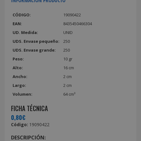
INFORMACIÓN PRODUCTO
CÓDIGO:
19090422
EAN:
8435450466304
UD. Medida:
UNID
UDS. Envase pequeño:
250
UDS. Envase grande:
250
Peso:
10 gr
Alto:
16 cm
Ancho:
2 cm
Largo:
2 cm
Volumen:
64 cm³
FICHA TÉCNICA
0,80€
Código:
19090422
DESCRIPCIÓN: