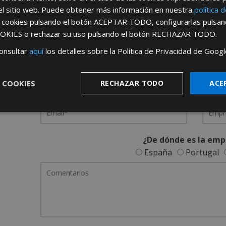
el sitio web. Puede obtener más información en nuestra
política 
REGÍSTRATE PARA HACERTE 
s cookies pulsando el botón
ACEPTAR TODO
, configurarlas pulsa
OKIES
o rechazar su uso pulsando el botón
RECHAZAR TODO
.
Desde
aquí
podrá ver todas las ventaj
onsultar
aquí
los detalles sobre la Política de Privacidad de Googl
Rellene este formulario y nos pondremos en contacto c
 COOKIES
RECHAZAR TODO
ACE
¿De dónde es la emp
España
Portugal