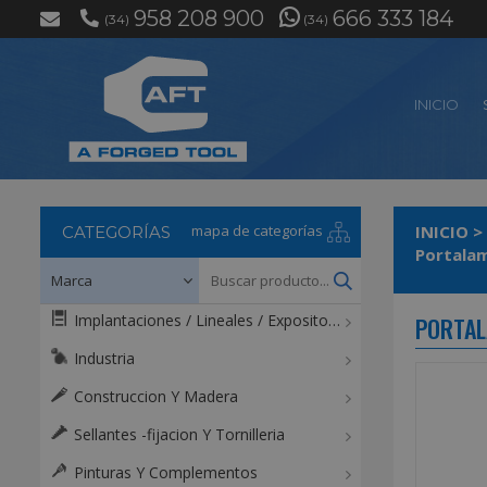
958 208 900
666 333 184
(34)
(34)
INICIO
mapa de categorías
INICIO
>
CATEGORÍAS
Portalam
Implantaciones / Lineales / Expositores / Mostradores
PORTAL
Industria
Construccion Y Madera
Sellantes -fijacion Y Tornilleria
Pinturas Y Complementos