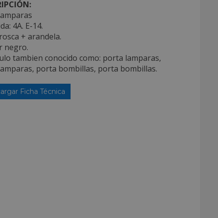
IPCIÓN:
lamparas
da: 4A. E-14.
rosca + arandela.
r negro.
culo tambien conocido como: porta lamparas,
amparas, porta bombillas, porta bombillas.
argar Ficha Técnica