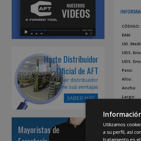
INFORMA
CÓDIGO:
EAN:
UD. Medi
UDS. Env
Hazte Distribuidor
UDS. Env
Oficial de AFT
Peso:
Alto:
Ser distribuidor
tiene sus ventajas
Ancho:
Largo:
SABER MÁS
Volumen
Información
Utilizamos cookie
Mayoristas de
a su perfil, así 
tratamiento es el