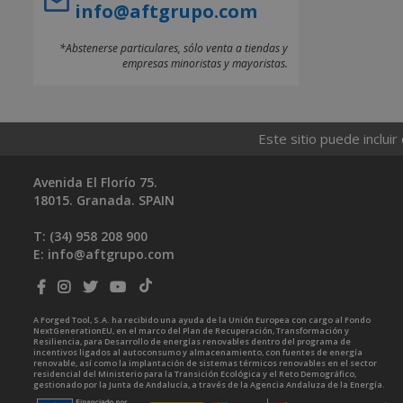
info@aftgrupo.com
*Abstenerse particulares, sólo venta a tiendas y
empresas minoristas y mayoristas.
Este sitio puede incluir
Avenida El Florío 75.
18015. Granada. SPAIN
T: (34)
958 208 900
E:
info@aftgrupo.com
A Forged Tool, S.A. ha recibido una ayuda de la Unión Europea con cargo al Fondo
NextGenerationEU, en el marco del Plan de Recuperación, Transformación y
Resiliencia, para Desarrollo de energías renovables dentro del programa de
incentivos ligados al autoconsumo y almacenamiento, con fuentes de energía
renovable, así como la implantación de sistemas térmicos renovables en el sector
residencial del Ministerio para la Transición Ecológica y el Reto Demográfico,
gestionado por la Junta de Andalucía, a través de la Agencia Andaluza de la Energía.