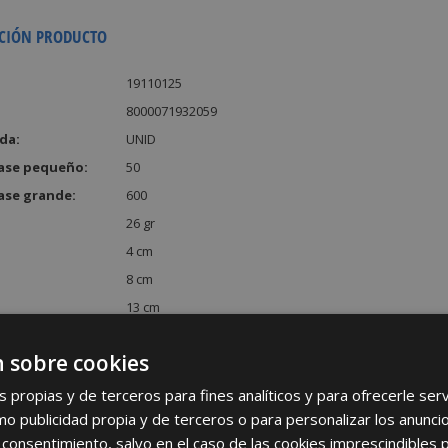
CIÓN PRODUCTO
19110125
8000071932059
da:
UNID
ase pequeño:
50
ase grande:
600
26 gr
4 cm
8 cm
13 cm
:
416 cm³
 sobre cookies
s propias y de terceros para fines analíticos y para ofrecerle se
como publicidad propia y de terceros o para personalizar los anunci
 consentimiento, salvo en el caso de las cookies imprescindibles 