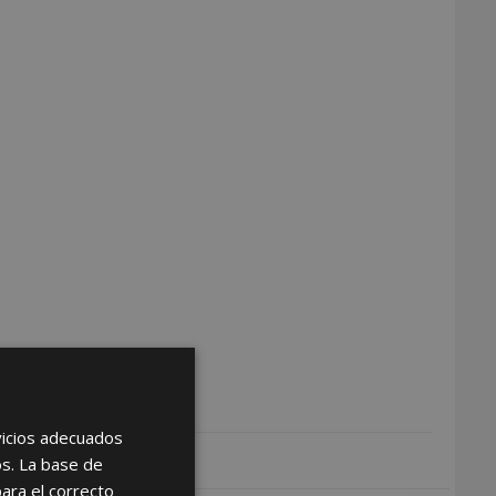
rvicios adecuados
os. La base de
para el correcto