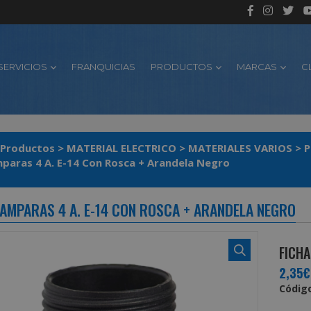
SERVICIOS
FRANQUICIAS
PRODUCTOS
MARCAS
C
Productos
>
MATERIAL ELECTRICO
>
MATERIALES VARIOS
>
P
paras 4 A. E-14 Con Rosca + Arandela Negro
AMPARAS 4 A. E-14 CON ROSCA + ARANDELA NEGRO
FICHA
2,35€
Código