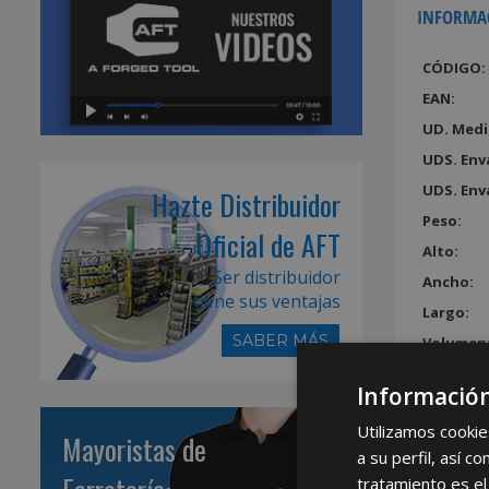
INFORMA
CÓDIGO:
EAN:
UD. Medi
UDS. Env
UDS. Env
Hazte Distribuidor
Peso:
Oficial de AFT
Alto:
Ser distribuidor
Ancho:
tiene sus ventajas
Largo:
SABER MÁS
Volumen
Información
Utilizamos cookie
Mayoristas de
a su perfil, así 
tratamiento es el