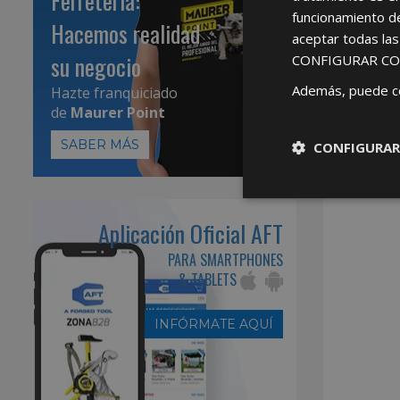
Ferretería:
funcionamiento d
Hacemos realidad
aceptar todas la
su negocio
CONFIGURAR CO
Además, puede c
Hazte franquiciado
de
Maurer Point
SABER MÁS
CONFIGURAR
Aplicación Oficial AFT
PARA SMARTPHONES
& TABLETS
INFÓRMATE AQUÍ