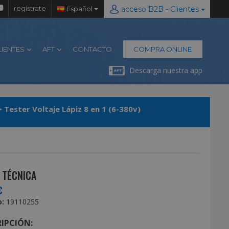
regístrate
Español
acceso B2B - Clientes
LIENTES
AFT
CONTACTO
COMPRA ONLINE
Descarga nuestra app
>
Tester Voltaje Lápiz 8 en 1 (6-380v)
 TÉCNICA
€
:
19110255
IPCIÓN: