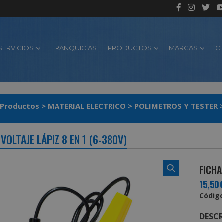
SERVICIOS
FRANQUICIAS
PRODUCTOS
MARCAS
C
Productos
>
MATERIAL ELECTRICO
>
POLIMETROS Y TESTER
VOLTAJE LÁPIZ 8 EN 1 (6-380V)
FICHA
15,50
Código
DESCR