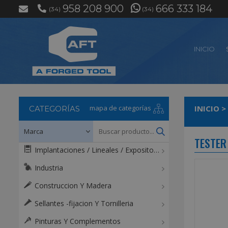
958 208 900
666 333 184
(34)
(34)
INICIO
mapa de categorías
INICIO
>
CATEGORÍAS
TESTER 
Implantaciones / Lineales / Expositores / Mostradores
Industria
Construccion Y Madera
Sellantes -fijacion Y Tornilleria
Pinturas Y Complementos