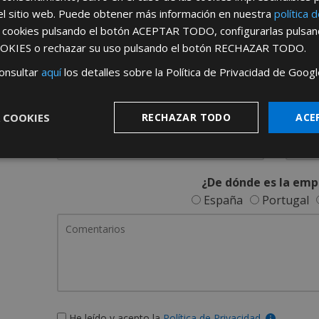
REGÍSTRATE PARA HACERTE 
el sitio web. Puede obtener más información en nuestra
política 
s cookies pulsando el botón
ACEPTAR TODO
, configurarlas pulsa
Desde
aquí
podrá ver todas las ventaj
OKIES
o rechazar su uso pulsando el botón
RECHAZAR TODO
.
Rellene este formulario y nos pondremos en contacto c
onsultar
aquí
los detalles sobre la Política de Privacidad de Googl
 COOKIES
RECHAZAR TODO
ACE
¿De dónde es la emp
España
Portugal
He leído y acepto la
Política de Privacidad