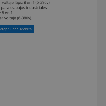
 voltaje lápiz 8 en 1 (6-380v)
l para trabajos industriales.
z 8 en 1.
er voltaje (6-380v).
argar Ficha Técnica