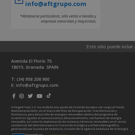
info@aftgrupo.com
*Abstenerse particulares, sólo venta a tiendas y
empresas minoristas y mayoristas.
Este sitio puede incluir
Avenida El Florío 75.
18015. Granada. SPAIN
T: (34)
958 208 900
E:
info@aftgrupo.com
A Forged Tool, S.A. ha recibido una ayuda de la Unión Europea con cargo al Fondo
NextGenerationEU, en el marco del Plan de Recuperación, Transformación y
Resiliencia, para Desarrollo de energías renovables dentro del programa de
incentivos ligados al autoconsumo y almacenamiento, con fuentes de energía
renovable, así como la implantación de sistemas térmicos renovables en el sector
residencial del Ministerio para la Transición Ecológica y el Reto Demográfico,
gestionado por la Junta de Andalucía, a través de la Agencia Andaluza de la Energía.