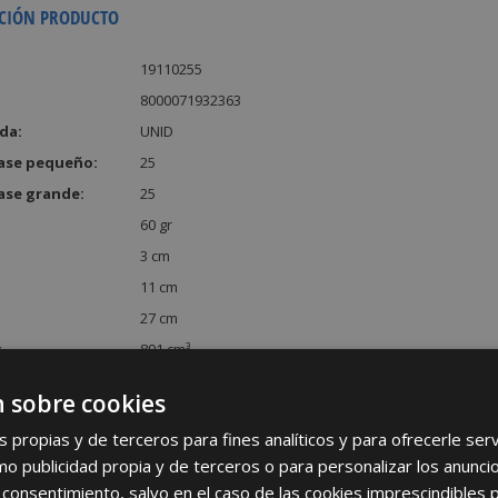
CIÓN PRODUCTO
19110255
8000071932363
da:
UNID
ase pequeño:
25
ase grande:
25
60 gr
3 cm
11 cm
27 cm
:
891 cm³
 sobre cookies
s propias y de terceros para fines analíticos y para ofrecerle se
como publicidad propia y de terceros o para personalizar los anunci
 consentimiento, salvo en el caso de las cookies imprescindibles 