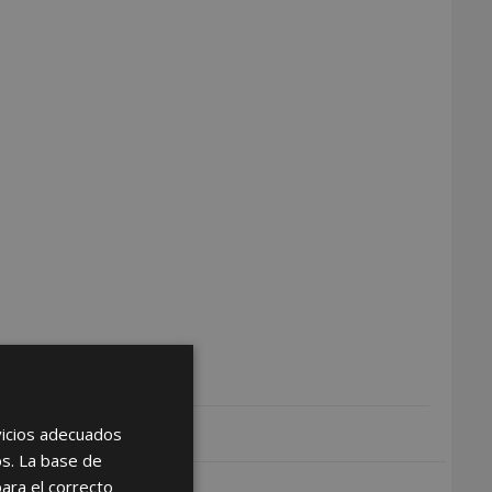
rvicios adecuados
os. La base de
para el correcto