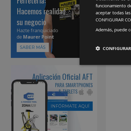
Ferretería:
funcionamiento d
Hacemos realidad
aceptar todas la
su negocio
CONFIGURAR CO
Además, puede c
Hazte franquiciado
de
Maurer Point
SABER MÁS
CONFIGURAR
Aplicación Oficial AFT
PARA SMARTPHONES
& TABLETS
INFÓRMATE AQUÍ