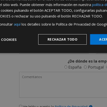
REGÍSTRATE PARA HACERTE 
el sitio web. Puede obtener más información en nuestra
política 
s cookies pulsando el botón
ACEPTAR TODO
, configurarlas pulsa
Desde
aquí
podrá ver todas las ventaj
OKIES
o rechazar su uso pulsando el botón
RECHAZAR TODO
.
Rellene este formulario y nos pondremos en contacto c
onsultar
aquí
los detalles sobre la Política de Privacidad de Googl
 COOKIES
RECHAZAR TODO
ACE
¿De dónde es la emp
España
Portugal
He leído y acepto la
Política de Privacidad