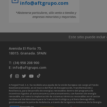
info@aftgrupo.com
*Abstenerse particulares, sólo venta a tiendas y
empresas minoristas y mayoristas.
Este sitio puede incluir
Avenida El Florío 75.
18015. Granada. SPAIN
T: (34)
958 208 900
E:
info@aftgrupo.com
A Forged Tool, S.A. ha recibido una ayuda de la Unión Europea con cargo al Fondo
NextGenerationEU, en el marco del Plan de Recuperación, Transformación y
Resiliencia, para Desarrollo de energías renovables dentro del programa de
incentivos ligados al autoconsumo y almacenamiento, con fuentes de energía
renovable, así como la implantación de sistemas térmicos renovables en el sector
residencial del Ministerio para la Transición Ecológica y el Reto Demográfico,
gestionado por la Junta de Andalucía, a través de la Agencia Andaluza de la Energía.