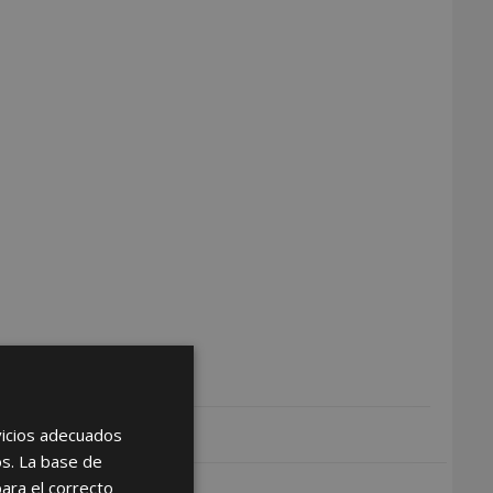
rvicios adecuados
os. La base de
para el correcto