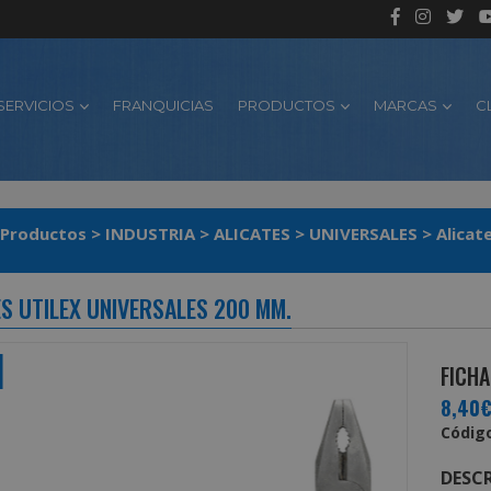
SERVICIOS
FRANQUICIAS
PRODUCTOS
MARCAS
C
Productos
>
INDUSTRIA
>
ALICATES
>
UNIVERSALES
>
ES UTILEX UNIVERSALES 200 MM.
FICHA
8,40
Código
DESCR