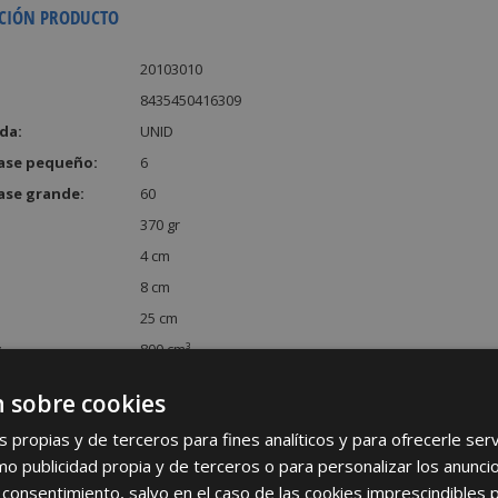
CIÓN PRODUCTO
20103010
8435450416309
da:
UNID
ase pequeño:
6
ase grande:
60
370 gr
4 cm
8 cm
25 cm
:
800 cm³
 sobre cookies
s propias y de terceros para fines analíticos y para ofrecerle se
como publicidad propia y de terceros o para personalizar los anunci
 consentimiento, salvo en el caso de las cookies imprescindibles 