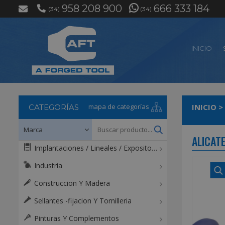
958 208 900
666 333 184
(34)
(34)
INICIO
mapa de categorías
INICIO
>
CATEGORÍAS
ALICAT
Implantaciones / Lineales / Expositores / Mostradores
Industria
Construccion Y Madera
Sellantes -fijacion Y Tornilleria
Pinturas Y Complementos