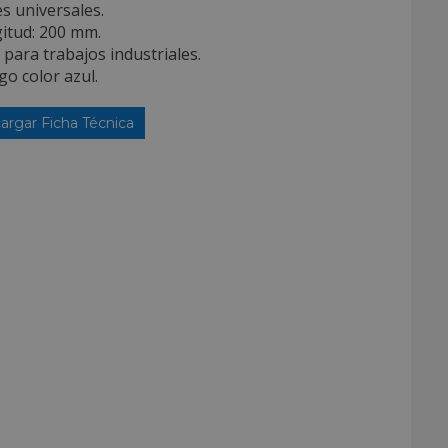
es universales.
itud: 200 mm.
l para trabajos industriales.
o color azul.
argar Ficha Técnica