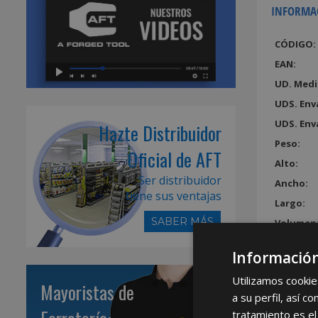
INFORMA
CÓDIGO:
EAN:
UD. Medi
UDS. Env
UDS. Env
Hazte Distribuidor
Peso:
Oficial de AFT
Alto:
Ser distribuidor
Ancho:
tiene sus ventajas
Largo:
SABER MÁS
Volumen
Información
Utilizamos cookie
Mayoristas de
a su perfil, así 
tratamiento es el