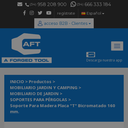
958 208 900
666 333 184
(34)
(34)
regístrate
Español
acceso B2B - Clientes
Desp
naveg
Descarga nuestra app
INICIO
>
Productos
>
MOBILIARIO JARDIN Y CAMPING
>
MOBILIARIO DE JARDIN
>
SOPORTES PARA PÉRGOLAS
>
Soporte Para Madera Placa "T" Bicromatado 160
mm.