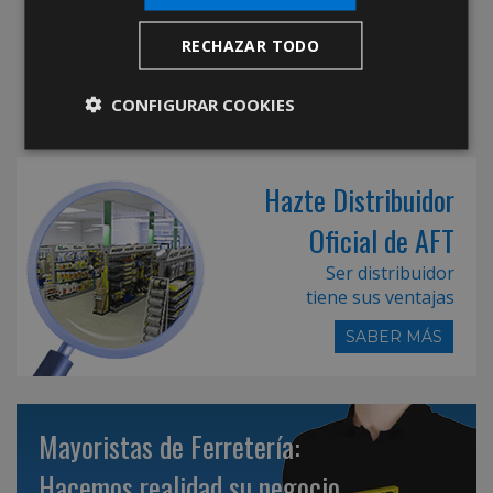
RECHAZAR TODO
CONFIGURAR COOKIES
Hazte Distribuidor
Oficial de AFT
Ser distribuidor
tiene sus ventajas
SABER MÁS
Mayoristas de Ferretería:
Hacemos realidad su negocio