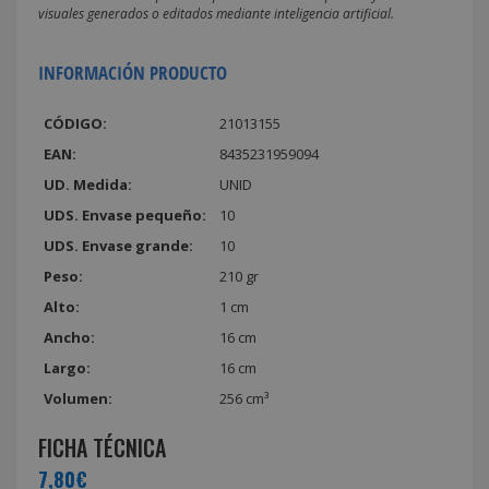
visuales generados o editados mediante inteligencia artificial.
INFORMACIÓN PRODUCTO
CÓDIGO:
21013155
EAN:
8435231959094
UD. Medida:
UNID
UDS. Envase pequeño:
10
UDS. Envase grande:
10
Peso:
210 gr
Alto:
1 cm
Ancho:
16 cm
Largo:
16 cm
Volumen:
256 cm³
FICHA TÉCNICA
7,80€