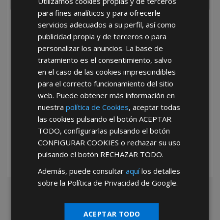
Utilizamos cookies propias y de terceros
para fines analíticos y para ofrecerle
servicios adecuados a su perfil, así como
He leído y acepto la
Política de Privacidad
publicidad propia y de terceros o para
personalizar los anuncios. La base de
tratamiento es el consentimiento, salvo
en el caso de las cookies imprescindibles
para el correcto funcionamiento del sitio
web. Puede obtener más información en
nuestra
política de Cookies
, aceptar todas
*Abstenerse particulares, sólo venta a tiendas y empresas minoristas y
las cookies pulsando el botón
ACEPTAR
mayoristas.
TODO
, configurarlas pulsando el botón
CONFIGURAR COOKIES
o rechazar su uso
pulsando el botón
RECHAZAR TODO
.
Además, puede consultar
aquí
los detalles
sobre la Política de Privacidad de Google.
ACEPTAR TODO