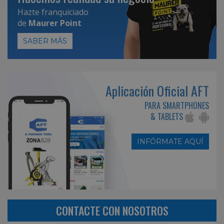
Hazte franquiciado
de
Maurer Point
SABER MÁS
Aplicación Oficial AFT
PARA SMARTPHONES
& TABLETS
INFÓRMATE AQUÍ
CONTACTE CON NOSOTROS