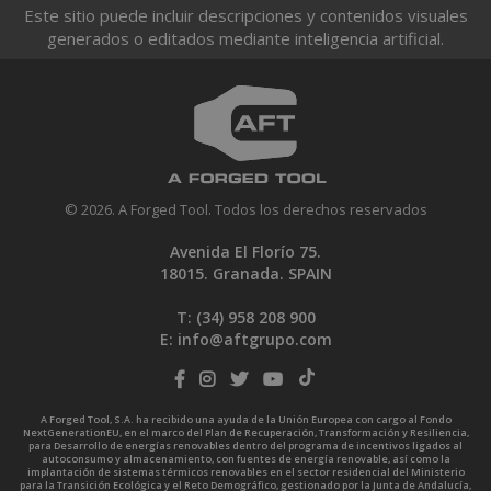
Este sitio puede incluir descripciones y contenidos visuales
generados o editados mediante inteligencia artificial.
© 2026. A Forged Tool. Todos los derechos reservados
Avenida El Florío 75.
18015. Granada. SPAIN
T: (34)
958 208 900
E:
info@aftgrupo.com
A Forged Tool, S.A. ha recibido una ayuda de la Unión Europea con cargo al Fondo
NextGenerationEU, en el marco del Plan de Recuperación, Transformación y Resiliencia,
para Desarrollo de energías renovables dentro del programa de incentivos ligados al
autoconsumo y almacenamiento, con fuentes de energía renovable, así como la
implantación de sistemas térmicos renovables en el sector residencial del Ministerio
para la Transición Ecológica y el Reto Demográfico, gestionado por la Junta de Andalucía,