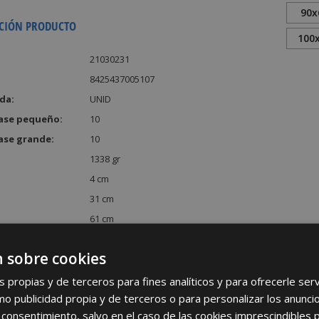
90x
CIÓN PRODUCTO
100
21030231
8425437005107
da:
UNID
ase pequeño:
10
ase grande:
10
1338 gr
4 cm
31 cm
61 cm
:
7564 cm³
 sobre cookies
s propias y de terceros para fines analíticos y para ofrecerle se
como publicidad propia y de terceros o para personalizar los anunci
 consentimiento, salvo en el caso de las cookies imprescindibles 