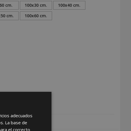
60 cm.
100x30 cm.
100x40 cm.
x50 cm.
100x60 cm.
rvicios adecuados
os. La base de
para el correcto