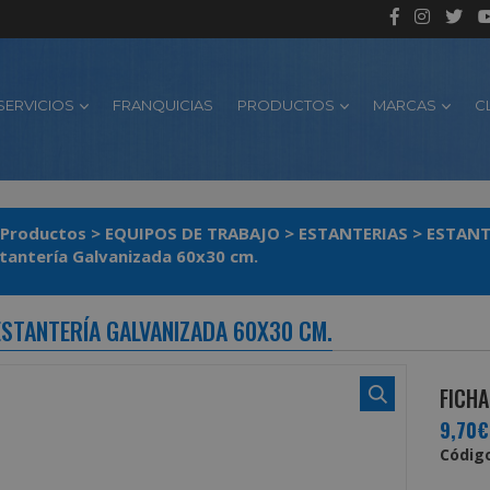
SERVICIOS
FRANQUICIAS
PRODUCTOS
MARCAS
C
Productos
>
EQUIPOS DE TRABAJO
>
ESTANTERIAS
>
ESTANT
Batea Estantería Galvanizada 60x30 cm.
ESTANTERÍA GALVANIZADA 60X30 CM.
FICHA
9,70€
Código