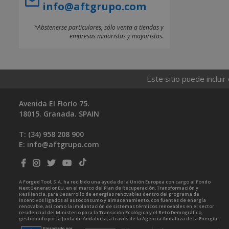
info@aftgrupo.com
*Abstenerse particulares, sólo venta a tiendas y
empresas minoristas y mayoristas.
Este sitio puede incluir
Avenida El Florío 75.
18015. Granada. SPAIN
T: (34)
958 208 900
E:
info@aftgrupo.com
A Forged Tool, S.A. ha recibido una ayuda de la Unión Europea con cargo al Fondo
NextGenerationEU, en el marco del Plan de Recuperación, Transformación y
Resiliencia, para Desarrollo de energías renovables dentro del programa de
incentivos ligados al autoconsumo y almacenamiento, con fuentes de energía
renovable, así como la implantación de sistemas térmicos renovables en el sector
residencial del Ministerio para la Transición Ecológica y el Reto Demográfico,
gestionado por la Junta de Andalucía, a través de la Agencia Andaluza de la Energía.