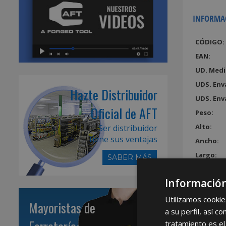
INFORMA
CÓDIGO:
EAN:
UD. Medi
UDS. Env
Hazte Distribuidor
UDS. Env
Oficial de AFT
Peso:
Alto:
Ser distribuidor
tiene sus ventajas
Ancho:
Largo:
SABER MÁS
Volumen
Información
Utilizamos cookie
Mayoristas de
a su perfil, así 
tratamiento es el