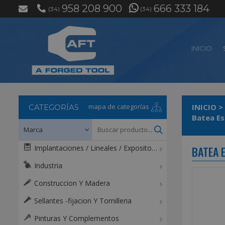
958 208 900
666 333 184
(34)
(34)
INICIO
mapa de categorías
INICIO
>
CATEGORÍAS
Implantaciones / Lineales / Expositores / Mostradores
BATEA 
Industria
Construccion Y Madera
Sellantes -fijacion Y Tornilleria
Pinturas Y Complementos