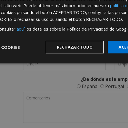
el sitio web. Puede obtener más información en nuestra
política 
REGÍSTRATE PARA HACERTE 
s cookies pulsando el botón
ACEPTAR TODO
, configurarlas pulsa
OKIES
o rechazar su uso pulsando el botón
RECHAZAR TODO
.
Desde
aquí
podrá ver todas las ventaj
onsultar
aquí
los detalles sobre la Política de Privacidad de Googl
Rellene este formulario y nos pondremos en contacto c
 COOKIES
RECHAZAR TODO
ACE
¿De dónde es la emp
España
Portugal