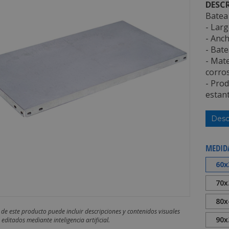
DESCR
Batea 
- Larg
- Anch
- Bate
- Mate
corros
- Pro
estant
Desc
MEDID
60x
70x
80x
 de este producto puede incluir descripciones y contenidos visuales
90x
editados mediante inteligencia artificial.