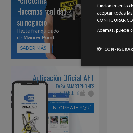
Ferretería:
funcionamiento d
Hacemos realidad
aceptar todas la
su negocio
CONFIGURAR CO
Además, puede c
Hazte franquiciado
de
Maurer Point
SABER MÁS
CONFIGURAR
Aplicación Oficial AFT
PARA SMARTPHONES
& TABLETS
INFÓRMATE AQUÍ