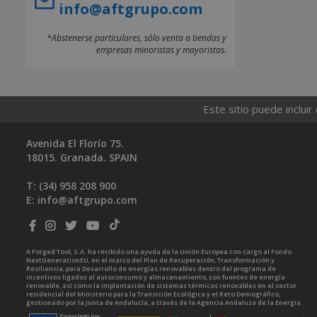
info@aftgrupo.com
*Abstenerse particulares, sólo venta a tiendas y
empresas minoristas y mayoristas.
Este sitio puede incluir
Avenida El Florío 75.
18015. Granada. SPAIN
T: (34)
958 208 900
E:
info@aftgrupo.com
A Forged Tool, S.A. ha recibido una ayuda de la Unión Europea con cargo al Fondo
NextGenerationEU, en el marco del Plan de Recuperación, Transformación y
Resiliencia, para Desarrollo de energías renovables dentro del programa de
incentivos ligados al autoconsumo y almacenamiento, con fuentes de energía
renovable, así como la implantación de sistemas térmicos renovables en el sector
residencial del Ministerio para la Transición Ecológica y el Reto Demográfico,
gestionado por la Junta de Andalucía, a través de la Agencia Andaluza de la Energía.