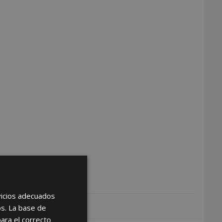
rvicios adecuados
os. La base de
para el correcto