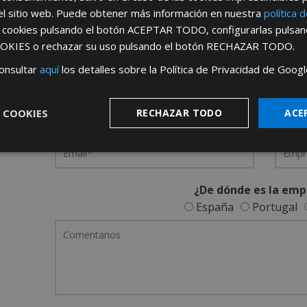
el sitio web. Puede obtener más información en nuestra
política 
REGÍSTRATE PARA HACERTE 
s cookies pulsando el botón
ACEPTAR TODO
, configurarlas pulsa
OKIES
o rechazar su uso pulsando el botón
RECHAZAR TODO
.
Desde
aquí
podrá ver todas las ventaj
onsultar
aquí
los detalles sobre la Política de Privacidad de Googl
Rellene este formulario y nos pondremos en contacto c
 COOKIES
RECHAZAR TODO
ACE
¿De dónde es la emp
España
Portugal