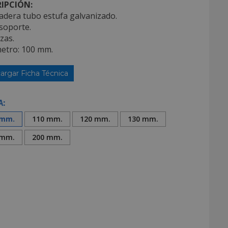
IPCIÓN:
adera tubo estufa galvanizado.
soporte.
ezas.
metro: 100 mm.
argar Ficha Técnica
A:
 mm.
110 mm.
120 mm.
130 mm.
 mm.
200 mm.