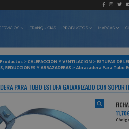
SERVICIOS
FRANQUICIAS
PRODUCTOS
MARCAS
C
Productos
>
CALEFACCION Y VENTILACION
>
ESTUFAS DE L
S, REDUCCIONES Y ABRAZADERAS
>
Abrazadera Para Tubo E
DERA PARA TUBO ESTUFA GALVANIZADO CON SOPORTE
FICHA
11,70
Código