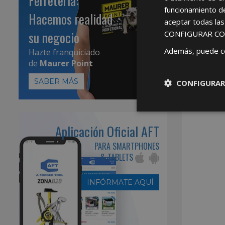
Ferretería:
funcionamiento d
Hacemos realidad
aceptar todas la
su negocio
CONFIGURAR CO
Además, puede c
Hazte franquiciado
de
Maurer Point
SABER MÁS
CONFIGURAR
Aplicación Oficial AFT
PARA SMARTPHONES
& TABLETS
INFÓRMATE AQUÍ