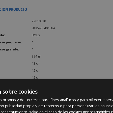
CIÓN PRODUCTO
22010030
8435450401084
da:
BOLS
ase pequeño:
1
ase grande:
1
384 gr
13 cm
15 cm
15 cm
:
2925 cm³
 sobre cookies
s propias y de terceros para fines analíticos y para ofrecerle se
como publicidad propia y de terceros o para personalizar los anunci
 consentimiento, salvo en el caso de las cookies imprescindibles 