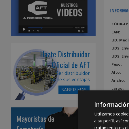
INFORMA
CÓDIGO:
EAN:
UD. Medi
UDS. Env
Hazte Distribuidor
UDS. Env
Oficial de AFT
Peso:
Alto:
Ser distribuidor
tiene sus ventajas
Ancho:
Largo:
SABER MÁS
Volumen
Información
Utilizamos cookie
Mayoristas de
a su perfil, así 
tratamiento es el