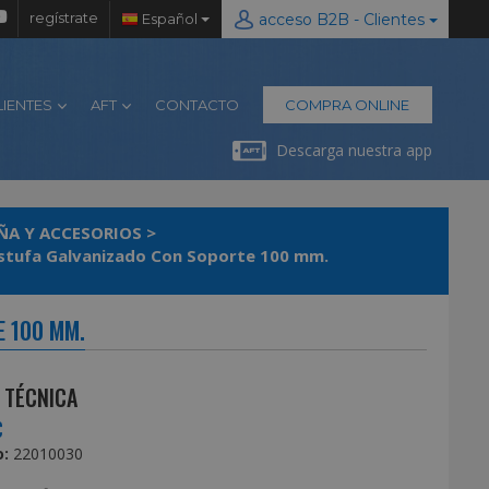
regístrate
Español
acceso B2B - Clientes
LIENTES
AFT
CONTACTO
COMPRA ONLINE
Descarga nuestra app
EÑA Y ACCESORIOS
>
stufa Galvanizado Con Soporte 100 mm.
 100 MM.
 TÉCNICA
€
:
22010030