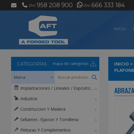
958 208 900
666 333 184
(34)
(34)
INICIO
mapa de categorías
INICIO
>
CATEGORÍAS
PLAFONE
Implantaciones / Lineales / Expositores / Mostradores
ABRAZA
Industria
Construccion Y Madera
Sellantes -fijacion Y Tornilleria
Pinturas Y Complementos