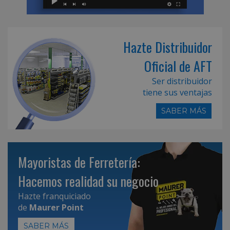
Hazte Distribuidor
Oficial de AFT
Ser distribuidor
tiene sus ventajas
SABER MÁS
Mayoristas de Ferretería:
Hacemos realidad su negocio
Hazte franquiciado
de
Maurer Point
SABER MÁS