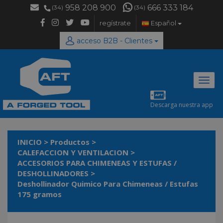
958 208 900
666 333 184
(34)
(34)
regístrate
Español
acceso B2B - Clientes
Desp
naveg
Descarga nuestra app
INICIO
>
Productos
>
CALEFACCION Y VENTILACION
>
ACCESORIOS PARA CHIMENEAS Y ESTUFAS /
DESHOLLINADORES
>
Deshollinador Quimico Para Chimeneas / Estufas
175 gramos