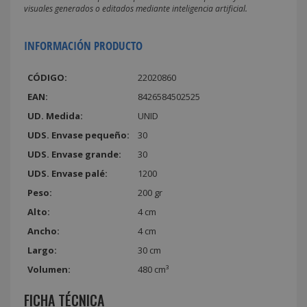
visuales generados o editados mediante inteligencia artificial.
INFORMACIÓN PRODUCTO
CÓDIGO:
22020860
EAN:
8426584502525
UD. Medida:
UNID
UDS. Envase pequeño:
30
UDS. Envase grande:
30
UDS. Envase palé:
1200
Peso:
200 gr
Alto:
4 cm
Ancho:
4 cm
Largo:
30 cm
Volumen:
480 cm³
FICHA TÉCNICA