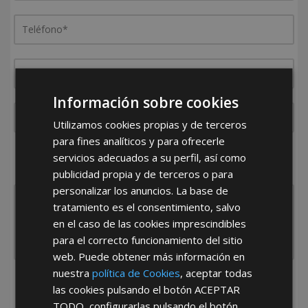
Información sobre cookies
Utilizamos cookies propias y de terceros
para fines analíticos y para ofrecerle
¿De dónde es la empresa?
servicios adecuados a su perfil, así como
España
Portugal
Otros
publicidad propia y de terceros o para
personalizar los anuncios. La base de
tratamiento es el consentimiento, salvo
en el caso de las cookies imprescindibles
para el correcto funcionamiento del sitio
web. Puede obtener más información en
nuestra
política de Cookies
, aceptar todas
He leído y acepto la
Política de Privacidad
las cookies pulsando el botón
ACEPTAR
TODO
, configurarlas pulsando el botón