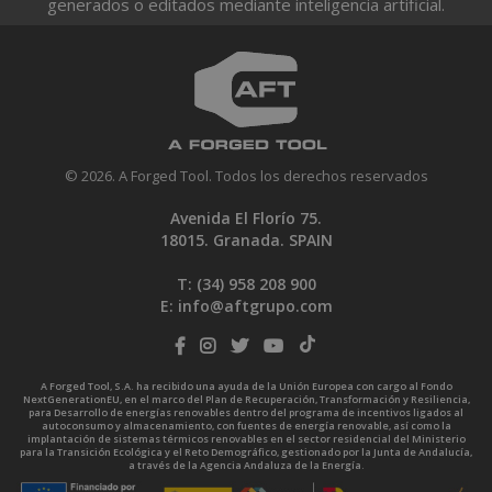
generados o editados mediante inteligencia artificial.
© 2026. A Forged Tool. Todos los derechos reservados
Avenida El Florío 75.
18015. Granada. SPAIN
T: (34)
958 208 900
E:
info@aftgrupo.com
A Forged Tool, S.A. ha recibido una ayuda de la Unión Europea con cargo al Fondo
NextGenerationEU, en el marco del Plan de Recuperación, Transformación y Resiliencia,
para Desarrollo de energías renovables dentro del programa de incentivos ligados al
autoconsumo y almacenamiento, con fuentes de energía renovable, así como la
implantación de sistemas térmicos renovables en el sector residencial del Ministerio
para la Transición Ecológica y el Reto Demográfico, gestionado por la Junta de Andalucía,
a través de la Agencia Andaluza de la Energía.