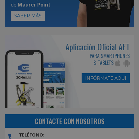
de
Maurer Point
SABER MÁS
Aplicación Oficial AFT
PARA SMARTPHONES
& TABLETS
INFÓRMATE AQUÍ
CONTACTE CON NOSOTROS
TELÉFONO: