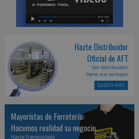
Hazte Distribuidor
Oficial de AFT
Ser distribuidor
tiene sus ventajas
SABER MÁS
Mayoristas de Ferretería:
Hacemos realidad su negocio
Hazte franquiciado