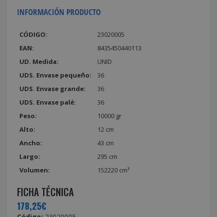
INFORMACIÓN PRODUCTO
CÓDIGO:
23020005
EAN:
8435450440113
UD. Medida:
UNID
UDS. Envase pequeño:
36
UDS. Envase grande:
36
UDS. Envase palé:
36
Peso:
10000 gr
Alto:
12 cm
Ancho:
43 cm
Largo:
295 cm
Volumen:
152220 cm³
FICHA TÉCNICA
178,25€
Código:
23020005