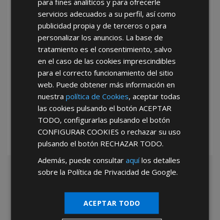
para fines analíticos y para ofrecerle
He leído y acepto la
Política de Privacidad
servicios adecuados a su perfil, así como
publicidad propia y de terceros o para
personalizar los anuncios. La base de
tratamiento es el consentimiento, salvo
en el caso de las cookies imprescindibles
para el correcto funcionamiento del sitio
web. Puede obtener más información en
*Abstenerse particulares, sólo venta a tiendas y empresas minoristas y
nuestra
política de Cookies
, aceptar todas
mayoristas.
las cookies pulsando el botón
ACEPTAR
TODO
, configurarlas pulsando el botón
CONFIGURAR COOKIES
o rechazar su uso
pulsando el botón
RECHAZAR TODO
.
Además, puede consultar
aquí
los detalles
sobre la Política de Privacidad de Google.
ACEPTAR TODO