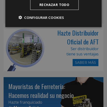
RECHAZAR TODO
CONFIGURAR COOKIES
Hazte Distribuidor
Oficial de AFT
Ser distribuidor
tiene sus ventajas
SABER MÁS
Mayoristas de Ferretería:
Hacemos realidad su negocio
Hazte franquiciado