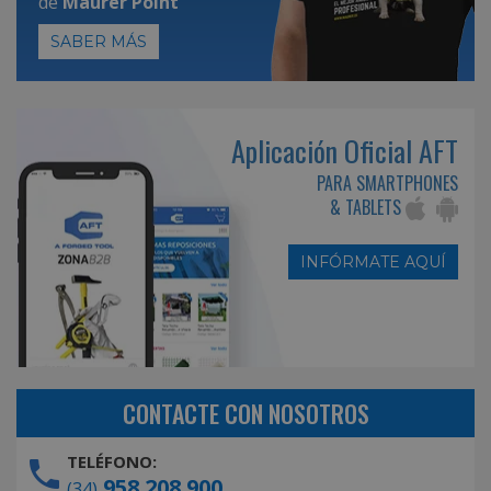
de
Maurer Point
SABER MÁS
Aplicación Oficial AFT
PARA SMARTPHONES
& TABLETS
INFÓRMATE AQUÍ
CONTACTE CON NOSOTROS
TELÉFONO:
958 208 900
(34)