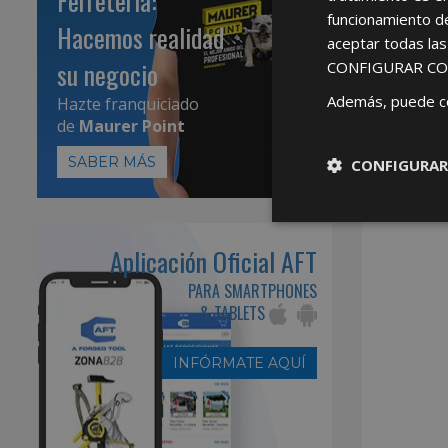
Ferretería:
funcionamiento d
Hacemos realidad
aceptar todas la
su negocio
CONFIGURAR CO
Además, puede c
Hazte franquiciado
de
Maurer Point
SABER MÁS
CONFIGURAR
Aplicación Oficial AFT
PARA SMARTPHONES
& TABLETS
INFÓRMATE AQUÍ