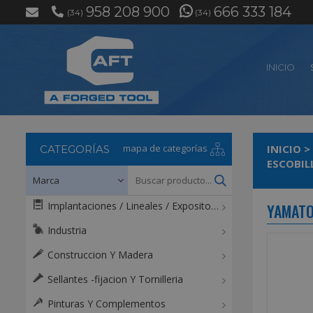
958 208 900
666 333 184
(34)
(34)
INICIO
mapa de categorías
INICIO
>
CATEGORÍAS
ESCOBIL
Implantaciones / Lineales / Expositores / Mostradores
YAMATO
Industria
Construccion Y Madera
Sellantes -fijacion Y Tornilleria
Pinturas Y Complementos