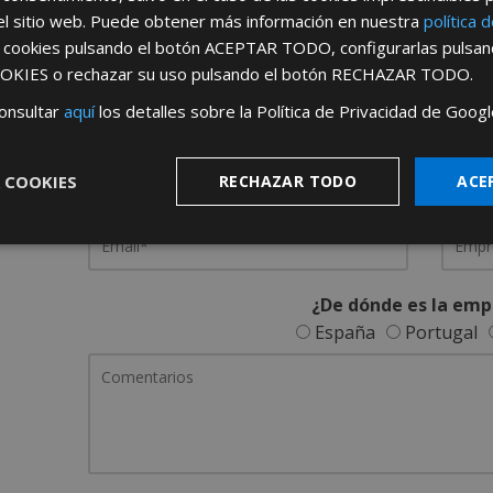
el sitio web. Puede obtener más información en nuestra
política 
REGÍSTRATE PARA HACERTE 
s cookies pulsando el botón
ACEPTAR TODO
, configurarlas pulsa
OKIES
o rechazar su uso pulsando el botón
RECHAZAR TODO
.
Desde
aquí
podrá ver todas las ventaj
onsultar
aquí
los detalles sobre la Política de Privacidad de Googl
Rellene este formulario y nos pondremos en contacto c
 COOKIES
RECHAZAR TODO
ACE
¿De dónde es la emp
España
Portugal