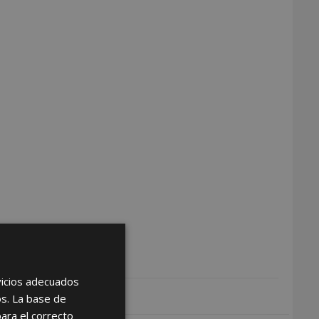
rvicios adecuados
os. La base de
para el correcto