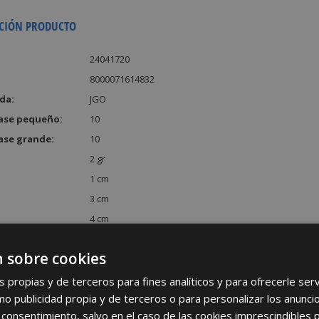
CIÓN PRODUCTO
24041720
8000071614832
da:
JGO
ase pequeño:
10
ase grande:
10
2 gr
1 cm
3 cm
4 cm
:
12 cm³
 sobre cookies
s propias y de terceros para fines analíticos y para ofrecerle se
como publicidad propia y de terceros o para personalizar los anunci
 consentimiento, salvo en el caso de las cookies imprescindibles 