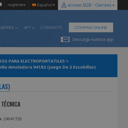
regístrate
Español
acceso B2B - Clientes
LIENTES
AFT
CONTACTO
COMPRA ONLINE
Descarga nuestra app
IOS PARA ELECTROPORTATILES
>
lla Amoladora 94182 (Juego De 2 Escobillas)
LAS)
 TÉCNICA
€
:
24041720