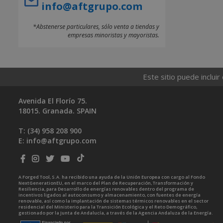
info@aftgrupo.com
*Abstenerse particulares, sólo venta a tiendas y
empresas minoristas y mayoristas.
Este sitio puede incluir
Avenida El Florío 75.
18015. Granada. SPAIN
T: (34)
958 208 900
E:
info@aftgrupo.com
A Forged Tool, S.A. ha recibido una ayuda de la Unión Europea con cargo al Fondo
NextGenerationEU, en el marco del Plan de Recuperación, Transformación y
Resiliencia, para Desarrollo de energías renovables dentro del programa de
incentivos ligados al autoconsumo y almacenamiento, con fuentes de energía
renovable, así como la implantación de sistemas térmicos renovables en el sector
residencial del Ministerio para la Transición Ecológica y el Reto Demográfico,
gestionado por la Junta de Andalucía, a través de la Agencia Andaluza de la Energía.