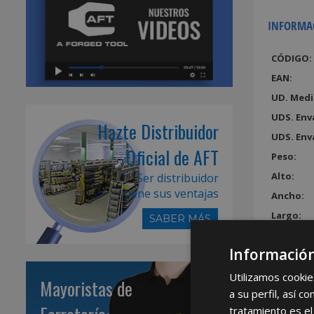
INFORMA
CÓDIGO:
EAN:
UD. Medi
UDS. Env
Hazte Distribuidor
UDS. Env
Oficial de AFT
Peso:
Alto:
Ser distribuidor
tiene sus ventajas
Ancho:
Largo:
SABER MÁS
Volumen
Información
Utilizamos cookie
Mayoristas de
a su perfil, así 
tratamiento es el