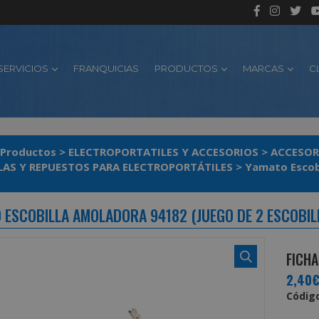
SERVICIOS
FRANQUICIAS
PRODUCTOS
MARCAS
C
Productos
>
ELECTROPORTATILES Y ACCESORIOS
>
ACCESOR
LAS Y REPUESTOS PARA ELECTROPORTÁTILES
>
Yamato Escobi
 ESCOBILLA AMOLADORA 94182 (JUEGO DE 2 ESCOBIL
FICHA
2,40
Código