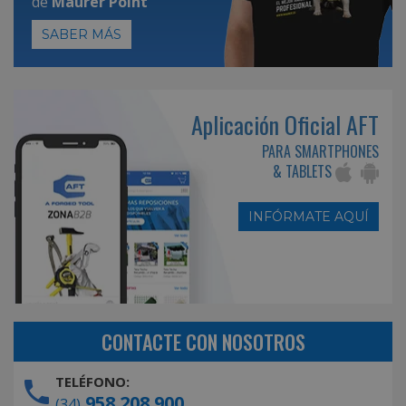
de
Maurer Point
SABER MÁS
Aplicación Oficial AFT
PARA SMARTPHONES
& TABLETS
INFÓRMATE AQUÍ
CONTACTE CON NOSOTROS
TELÉFONO:
958 208 900
(34)