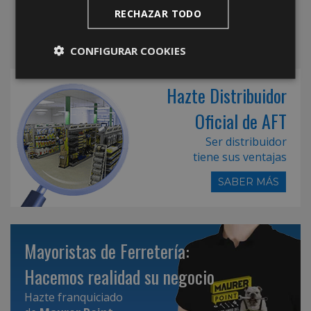
RECHAZAR TODO
CONFIGURAR COOKIES
Hazte Distribuidor
Oficial de AFT
Ser distribuidor
tiene sus ventajas
SABER MÁS
Mayoristas de Ferretería:
Hacemos realidad su negocio
Hazte franquiciado