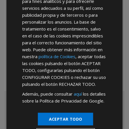
para fines analíticos y para ofrecerle
He leído y acepto la
Política de Privacidad
servicios adecuados a su perfil, así como
publicidad propia y de terceros o para
personalizar los anuncios. La base de
tratamiento es el consentimiento, salvo
en el caso de las cookies imprescindibles
para el correcto funcionamiento del sitio
web. Puede obtener más información en
*Abstenerse particulares, sólo venta a tiendas y empresas minoristas y
nuestra
política de Cookies
, aceptar todas
mayoristas.
las cookies pulsando el botón
ACEPTAR
TODO
, configurarlas pulsando el botón
CONFIGURAR COOKIES
o rechazar su uso
pulsando el botón
RECHAZAR TODO
.
Además, puede consultar
aquí
los detalles
sobre la Política de Privacidad de Google.
ACEPTAR TODO