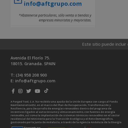
info@aftgrupo.com
*Abstenerse particulares, sólo venta a tiendas y
empresas minoristas y mayoristas.
Este sitio puede incluir
Avenida El Florío 75.
18015. Granada. SPAIN
T: (34)
958 208 900
E:
info@aftgrupo.com
A Forged Tool, S.A. ha recibido una ayuda de la Unión Europea con cargo al Fondo
NextGenerationEU, en el marco del Plan de Recuperación, Transformación y
Resiliencia, para Desarrollo de energías renovables dentro del programa de
incentivos ligados al autoconsumo y almacenamiento, con fuentes de energía
renovable, así como la implantación de sistemas térmicos renovables en el sector
residencial del Ministerio para la Transición Ecológica y el Reto Demográfico,
gestionado por la Junta de Andalucía, a través de la Agencia Andaluza de la Energía.