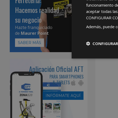
Ferretería:
funcionamiento d
Hacemos realidad
aceptar todas la
su negocio
CONFIGURAR CO
Además, puede c
Hazte franquiciado
de
Maurer Point
SABER MÁS
CONFIGURAR
Aplicación Oficial AFT
PARA SMARTPHONES
& TABLETS
INFÓRMATE AQUÍ