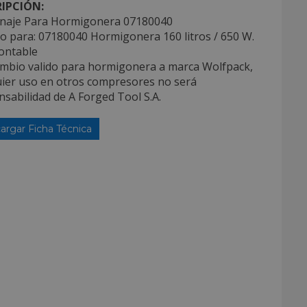
IPCIÓN:
naje Para Hormigonera 07180040
do para: 07180040 Hormigonera 160 litros / 650 W.
ntable
ambio valido para hormigonera a marca Wolfpack,
uier uso en otros compresores no será
sabilidad de A Forged Tool S.A.
argar Ficha Técnica