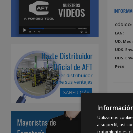
INFORMA
CÓDIGO:
EAN:
UD. Medi
UDS. Env
Hazte Distribuidor
UDS. Env
Oficial de AFT
Peso:
Ser distribuidor
tiene sus ventajas
SABER MÁS
Información
Utilizamos cookie
Mayoristas de
a su perfil, así 
tratamiento es el