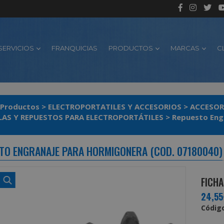
SERVICIOS
FRANQUICIAS
PRODUCTOS
MARCAS
C
Productos
>
ELECTROPORTATILES Y ACCESORIOS
>
ACCESOR
LAS Y REPUESTOS PARA ELECTROPORTÁTILES
>
Repuesto Eng
TO ENGRANAJE PARA HORMIGONERA (COD. 07180040)
FICHA
24,55
Código