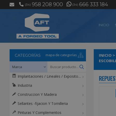
958 208 900
666 333 184
(34)
(34)
INICIO
mapa de categorías
INICIO
>
CATEGORÍAS
ESCOBIL
Implantaciones / Lineales / Expositores / Mostradores
REPUES
Industria
Construccion Y Madera
Sellantes -fijacion Y Tornilleria
Pinturas Y Complementos