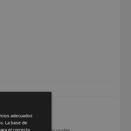
DISTRIBUIDOR
rvicios adecuados
as de ser distribuidor
os. La base de
para el correcto
on usted en el menor tiempo posible