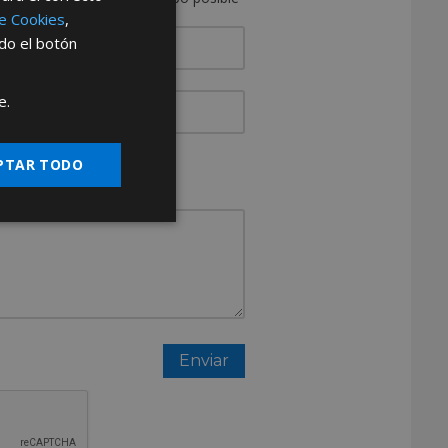
de Cookies
,
ndo el botón
e.
resa?
PTAR TODO
Otros