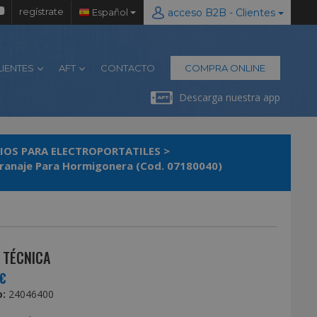
regístrate
Español
acceso B2B - Clientes
LIENTES
AFT
CONTACTO
COMPRA ONLINE
Descarga nuestra app
IOS PARA ELECTROPORTATILES
>
ranaje Para Hormigonera (Cod. 07180040)
 TÉCNICA
€
:
24046400