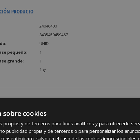
CIÓN PRODUCTO
24046400
8435450459467
da:
UNID
ase pequeño:
1
ase grande:
1
1 gr
 sobre cookies
REGÍSTRATE PARA HACERTE 
s propias y de terceros para fines analíticos y para ofrecerle se
Desde
aquí
podrá ver todas las ventaj
como publicidad propia y de terceros o para personalizar los anunci
 consentimiento, salvo en el caso de las cookies imprescindibles 
Rellene este formulario y nos pondremos en contacto c