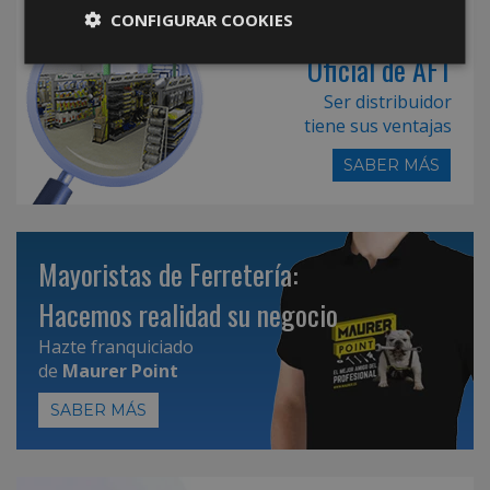
Hazte Distribuidor
CONFIGURAR COOKIES
Oficial de AFT
Ser distribuidor
tiene sus ventajas
SABER MÁS
Mayoristas de Ferretería:
Hacemos realidad su negocio
Hazte franquiciado
de
Maurer Point
SABER MÁS