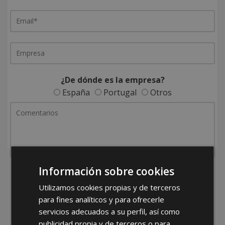
¿De dónde es la empresa?
España
Portugal
Otros
Información sobre cookies
He leído y acepto la
Política de Privacidad
Utilizamos cookies propias y de terceros
para fines analíticos y para ofrecerle
servicios adecuados a su perfil, así como
publicidad propia y de terceros o para