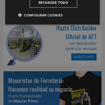
RECHAZAR TODO
CONFIGURAR COOKIES
Hazte Distribuidor
Oficial de AFT
Ser distribuidor
tiene sus ventajas
SABER MÁS
Mayoristas de Ferretería:
Hacemos realidad su negocio
Hazte franquiciado
de
Maurer Point