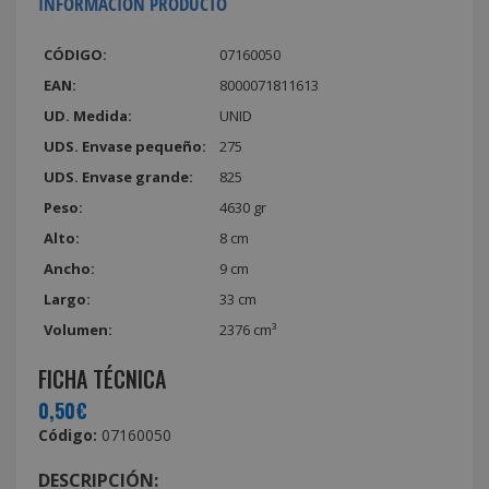
INFORMACIÓN PRODUCTO
CÓDIGO:
07160050
EAN:
8000071811613
UD. Medida:
UNID
UDS. Envase pequeño:
275
UDS. Envase grande:
825
Peso:
4630 gr
Alto:
8 cm
Ancho:
9 cm
Largo:
33 cm
Volumen:
2376 cm³
FICHA TÉCNICA
0,50€
Código:
07160050
DESCRIPCIÓN: