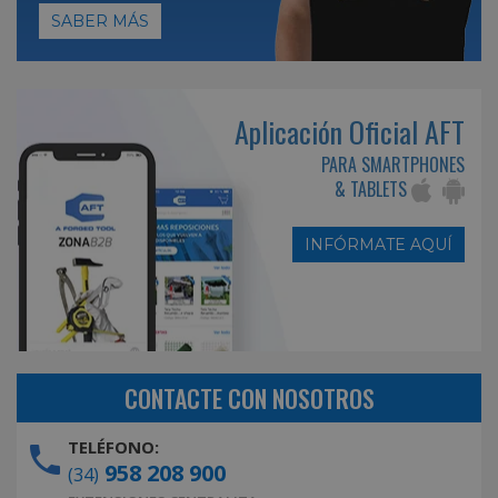
SABER MÁS
Aplicación Oficial AFT
PARA SMARTPHONES
& TABLETS
INFÓRMATE AQUÍ
CONTACTE CON NOSOTROS
TELÉFONO:
958 208 900
(34)